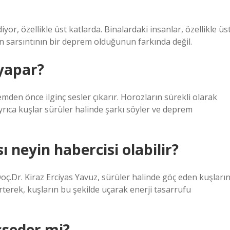
or, özellikle üst katlarda. Binalardaki insanlar, özellikle üs
an sarsıntının bir deprem olduğunun farkında değil.
yapar?
den önce ilginç sesler çıkarır. Horozların sürekli olarak
yrıca kuşlar sürüler halinde şarkı söyler ve deprem
 neyin habercisi olabilir?
.Dr. Kiraz Erciyas Yavuz, sürüler halinde göç eden kuşları
rterek, kuşların bu şekilde uçarak enerji tasarrufu
sseder mi?