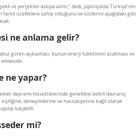
kli ve yerçekimi askıya alınır,” dedi, Japonya’da Türkiye’nin
ın farklı özelliklere sahip olduğunu ve sözlerini aşağıdaki gibi
acak.
si ne anlama gelir?
kabul gören açıklaması, bunun enerji tüketimini azaltması ve
 etmesidir.
e ne yapar?
ler depremi hissettiklerinde genellikle belirli davranış
n kişiliğine, deneyimlerine ve hassasiyetine bağlı olarak
pılıp kaçabilir.
sseder mi?