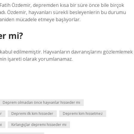
ih Özdemir, depremden kısa bir süre önce bile birçok
dı. Özdemir, hayvanları sürekli besleyenlerin bu durumu
 aniden mücadele etmeye başlıyorlar.
er mi?
k kabul edilmemiştir. Hayvanların davranışlarını gözlemlemek
emin işareti olarak yorumlanamaz.
Deprem olmadan önce hayvanlar hisseder mi
r
Depremi ilk kim hisseder
Depremi kim hissetmez
mi
Kırlangıçlar depremi hisseder mi