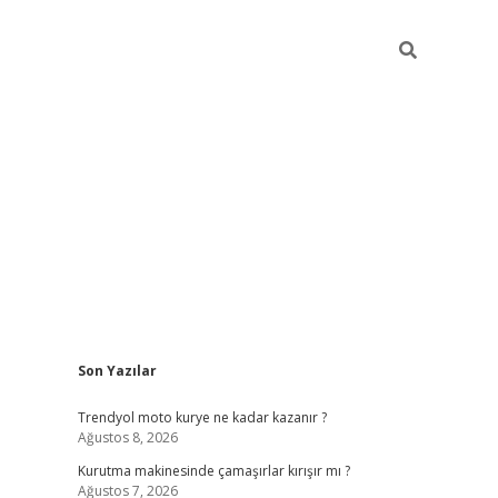
Sidebar
Son Yazılar
https://hiltonbet-giris.com/
betexper indir
elexb
Trendyol moto kurye ne kadar kazanır ?
Ağustos 8, 2026
Kurutma makinesinde çamaşırlar kırışır mı ?
Ağustos 7, 2026