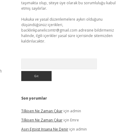
taşımakta olup, siteye üye olarak bu sorumluluğu kabul
etmiş sayılırlar.
Hukuka ve yasal düzenlemelere aykırı olduğunu
düşündüğünüz içerikleri,
backlinkpanelicomtr@gmail.com
adresine bildirmeniz
halinde, ilgili içerikler yasal süre içerisinde sitemizden
kaldırılacaktır.
Arama
n
Son yorumlar
Tilkişen Ne Zaman Çıkar
için
admin
Tilkişen Ne Zaman Çıkar
için
Emre
Aşırı Egoist Insana Ne Denir
için
admin