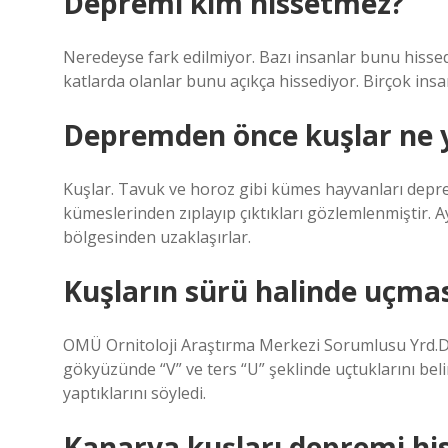
Depremi kim hissetmez?
Neredeyse fark edilmiyor. Bazı insanlar bunu hissediy
katlarda olanlar bunu açıkça hissediyor. Birçok ins
Depremden önce kuşlar ne 
Kuşlar. Tavuk ve horoz gibi kümes hayvanları deprem
kümeslerinden zıplayıp çıktıkları gözlemlenmiştir. A
bölgesinden uzaklaşırlar.
Kuşların sürü halinde uçması
OMÜ Ornitoloji Araştırma Merkezi Sorumlusu Yrd.Doç
gökyüzünde “V” ve ters “U” şeklinde uçtuklarını beli
yaptıklarını söyledi.
Kanarya kuşları depremi hi