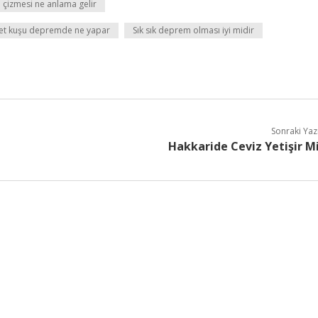
 çizmesi ne anlama gelir
t kuşu depremde ne yapar
Sık sık deprem olması iyi midir
Sonraki Yaz
Hakkaride Ceviz Yetişir M