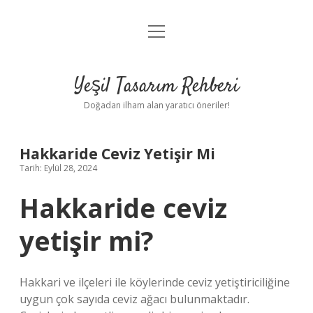
menüyü
Anasayfa
aç
Gizlilik Politikası
Yeşil Tasarım Rehberi
Yasal Uyarı
Doğadan ilham alan yaratıcı öneriler!
Hakkımızda
Hakkaride Ceviz Yetişir Mi
Tarih: Eylül 28, 2024
Hakkaride ceviz
yetişir mi?
Hakkari ve ilçeleri ile köylerinde ceviz yetiştiriciliğine
uygun çok sayıda ceviz ağacı bulunmaktadır.