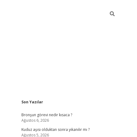
Sidebar
Son Yazılar
https://hiltonbet-giris.com/
betexper 
Bronşun görevi nedir kısaca ?
Ağustos 6, 2026
Kuduz aşısı olduktan sonra yıkanılır mı ?
Ağustos 5, 2026