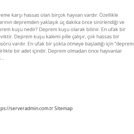
 karşı hassas olan birçok hayvan vardır. Özellikle
arının depremden yaklaşık üç dakika önce sinirlendiği ve
Deprem kuşu nedir? Deprem kuşu olarak bilinir. En ufak bir
iktir. Deprem kuşu kalemi pille çalışır, çok hassas bir
nsörü vardır. En ufak bir şokta ötmeye başladığı için “deprem
 birlikte bir adet içindir. Deprem olmadan önce hayvanlar
S…
tps://serveradmin.com.tr
Sitemap