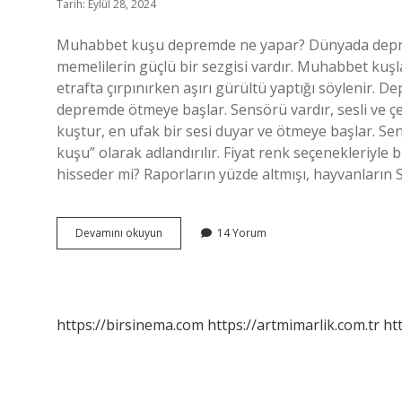
Tarih: Eylül 28, 2024
Muhabbet kuşu depremde ne yapar? Dünyada depreme
memelilerin güçlü bir sezgisi vardır. Muhabbet kuşl
etrafta çırpınırken aşırı gürültü yaptığı söylenir. 
depremde ötmeye başlar. Sensörü vardır, sesli ve çev
kuştur, en ufak bir sesi duyar ve ötmeye başlar. Se
kuşu” olarak adlandırılır. Fiyat renk seçenekleriyle
hisseder mi? Raporların yüzde altmışı, hayvanların 
Deprem
Devamını okuyun
14 Yorum
Olursa
Kuşlar
Ne
Yapar
https://birsinema.com
https://artmimarlik.com.tr
ht