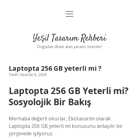
menüyü
Anasayfa
aç
Gizlilik Politikası
Yeşil Tasarım Rehberi
Yasal Uyarı
Doğadan ilham alan yaratıcı öneriler!
Hakkımızda
Laptopta 256 GB yeterli mi ?
Tarih: Haziran 6, 2026
Laptopta 256 GB Yeterli mi?
Sosyolojik Bir Bakış
Merhaba değerli okurlar, Ekotasarim olarak
Laptopta 256 GB yeterli mi konusunu anlaşılır bir
çerçevede işliyoruz.