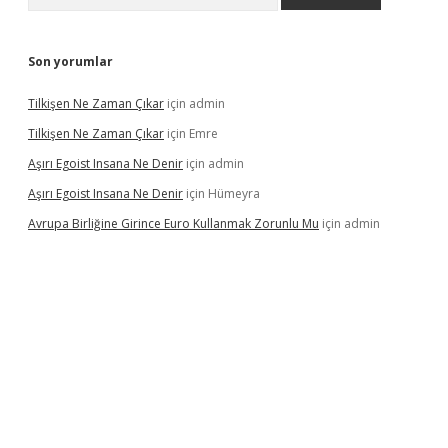
Son yorumlar
Tilkişen Ne Zaman Çıkar
için
admin
Tilkişen Ne Zaman Çıkar
için
Emre
Aşırı Egoist Insana Ne Denir
için
admin
Aşırı Egoist Insana Ne Denir
için
Hümeyra
Avrupa Birliğine Girince Euro Kullanmak Zorunlu Mu
için
admin
elexbetgiris.org