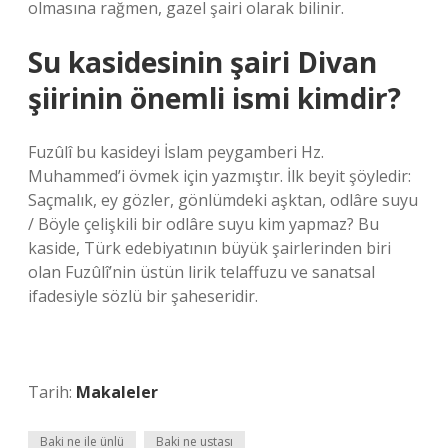
olmasına rağmen, gazel şairi olarak bilinir.
Su kasidesinin şairi Divan
şiirinin önemli ismi kimdir?
Fuzûlî bu kasideyi İslam peygamberi Hz.
Muhammed’i övmek için yazmıştır. İlk beyit şöyledir:
Saçmalık, ey gözler, gönlümdeki aşktan, odlâre suyu
/ Böyle çelişkili bir odlâre suyu kim yapmaz? Bu
kaside, Türk edebiyatının büyük şairlerinden biri
olan Fuzûlî’nin üstün lirik telaffuzu ve sanatsal
ifadesiyle sözlü bir şaheseridir.
Tarih:
Makaleler
Baki ne ile ünlü
Baki ne ustası