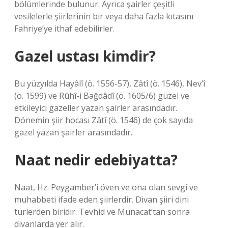
bölümlerinde bulunur. Ayrıca şairler çeşitli
vesilelerle şiirlerinin bir veya daha fazla kıtasını
Fahriye’ye ithaf edebilirler.
Gazel ustası kimdir?
Bu yüzyılda Hayâlî (ö. 1556-57), Zâtî (ö. 1546), Nev’î
(ö. 1599) ve Rûhî-i Bağdâdî (ö. 1605/6) güzel ve
etkileyici gazeller yazan şairler arasındadır.
Dönemin şiir hocası Zâtî (ö. 1546) de çok sayıda
gazel yazan şairler arasındadır.
Naat nedir edebiyatta?
Naat, Hz. Peygamber’i öven ve ona olan sevgi ve
muhabbeti ifade eden şiirlerdir. Divan şiiri dini
türlerden biridir. Tevhid ve Münacat’tan sonra
divanlarda yer alır.