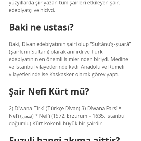
yüzyıllarda şiir yazan tüm şairleri etkileyen şair,
edebiyatçı ve hicivci.
Baki ne ustası?
Baki, Divan edebiyatının şairi olup “Sultânü’ş-şuarâ”
(Şairlerin Sultanı) olarak anılırdı ve Türk
edebiyatının en önemli isimlerinden biriydi. Medine
ve İstanbul vilayetlerinde kadı, Anadolu ve Rumeli
vilayetlerinde ise Kaskasker olarak görev yaptı.
Şair Nefi Kürt mü?
2) Dîwana Tirkî (Türkçe Dîvan) 3) Dîwana Farsî *
Nefî (نفعي) * Nef’î (1572, Erzurum – 1635, İstanbul
doğumlu) Kürt kökenli büyük bir şairdir.
Fuzuli hangi akıma aittir?