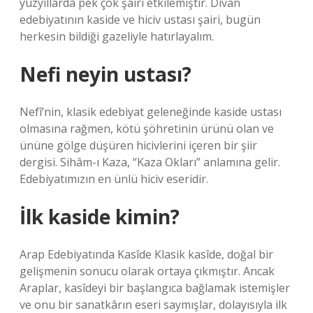
yüzyıllarda pek çok şairi etkilemiştir. Divan
edebiyatının kaside ve hiciv ustası şairi, bugün
herkesin bildiği gazeliyle hatırlayalım.
Nefi neyin ustası?
Nefî’nin, klasik edebiyat geleneğinde kaside ustası
olmasına rağmen, kötü şöhretinin ürünü olan ve
ününe gölge düşüren hicivlerini içeren bir şiir
dergisi. Sihâm-ı Kaza, “Kaza Okları” anlamına gelir.
Edebiyatımızın en ünlü hiciv eseridir.
İlk kaside kimin?
Arap Edebiyatında Kasîde Klasik kasîde, doğal bir
gelişmenin sonucu olarak ortaya çıkmıştır. Ancak
Araplar, kasîdeyi bir başlangıca bağlamak istemişler
ve onu bir sanatkârın eseri saymışlar, dolayısıyla ilk