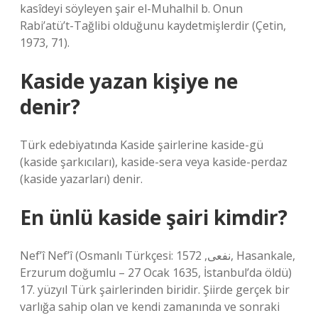
kasîdeyi söyleyen şair el-Muhalhil b. Onun
Rabi’atü’t-Tağlibi olduğunu kaydetmişlerdir (Çetin,
1973, 71).
Kaside yazan kişiye ne
denir?
Türk edebiyatında Kaside şairlerine kaside-gü
(kaside şarkıcıları), kaside-sera veya kaside-perdaz
(kaside yazarları) denir.
En ünlü kaside şairi kimdir?
Nef’î Nef’î (Osmanlı Türkçesi: نفعی, 1572, Hasankale,
Erzurum doğumlu – 27 Ocak 1635, İstanbul’da öldü)
17. yüzyıl Türk şairlerinden biridir. Şiirde gerçek bir
varlığa sahip olan ve kendi zamanında ve sonraki