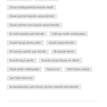
Divan edebiyatında kaside nedir
Divan şiirinin kaside ustası kimdir
Divan şiirinin son büyük ustası kimdir
En ünlü kaside şairi kimdir
Fahriye nedir edebiyatta
Fuzuli hangi akıma aittir
Gazel ustası kimdir
İlk hamse sahibi şair kimdir
İlk kaside kimin
Kaside kaça ayrılır
Kaside yazan kişiye ne denir
Naat nedir edebiyatta
Nazire ne
Nefi neyin ustası
Şair Nefi Kürt mü
Su kasidesinin şairi Divan şiirinin önemli ismi kimdir