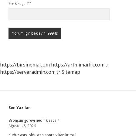
7 + 8 kaçtır?
*
https://birsinema.com
https://artmimarlik.com.tr
https://serveradmin.com.tr
Sitemap
Sidebar
Son Yazılar
Bronşun görevi nedir kısaca ?
Ağustos 6, 2026
Kuduz aşısı olduktan sonra yıkanılır mı ?