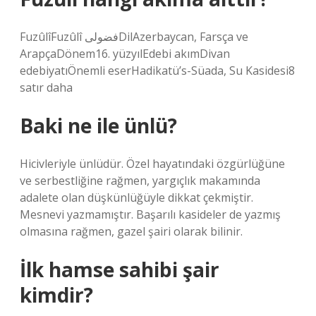
FuzûlîFuzûlî فضولیDilAzerbaycan, Farsça ve
ArapçaDönem16. yüzyılEdebi akımDivan
edebiyatıÖnemli eserHadikatü’s-Süada, Su Kasidesi8
satır daha
Baki ne ile ünlü?
Hicivleriyle ünlüdür. Özel hayatındaki özgürlüğüne
ve serbestliğine rağmen, yargıçlık makamında
adalete olan düşkünlüğüyle dikkat çekmiştir.
Mesnevi yazmamıştır. Başarılı kasideler de yazmış
olmasına rağmen, gazel şairi olarak bilinir.
İlk hamse sahibi şair
kimdir?