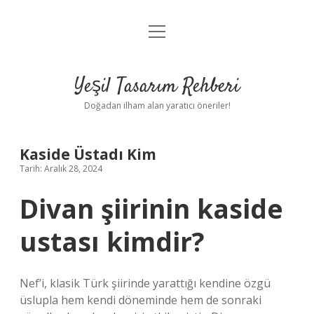
menüyü
Anasayfa
aç
Gizlilik Politikası
Yeşil Tasarım Rehberi
Yasal Uyarı
Doğadan ilham alan yaratıcı öneriler!
Hakkımızda
Kaside Üstadı Kim
Tarih: Aralık 28, 2024
Divan şiirinin kaside
ustası kimdir?
Nef’i, klasik Türk şiirinde yarattığı kendine özgü
üslupla hem kendi döneminde hem de sonraki