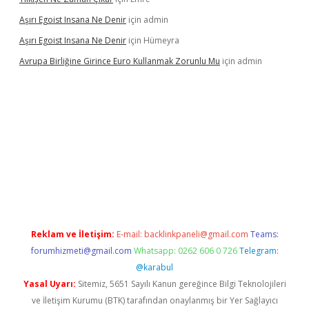
Aşırı Egoist Insana Ne Denir
için
admin
Aşırı Egoist Insana Ne Denir
için
Hümeyra
Avrupa Birliğine Girince Euro Kullanmak Zorunlu Mu
için
admin
r
elexbetgiris.org
Reklam ve İletişim:
E-mail:
backlinkpaneli@gmail.com
Teams:
forumhizmeti@gmail.com
Whatsapp: 0262 606 0 726
Telegram:
@karabul
Yasal Uyarı:
Sitemiz, 5651 Sayılı Kanun gereğince Bilgi Teknolojileri
ve İletişim Kurumu (BTK) tarafından onaylanmış bir Yer Sağlayıcı