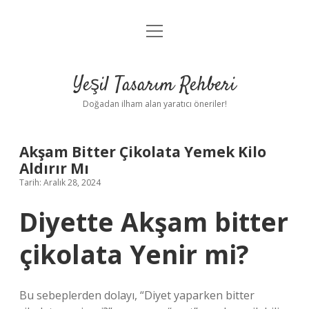
menüyü
Anasayfa
aç
Gizlilik Politikası
Yeşil Tasarım Rehberi
Yasal Uyarı
Doğadan ilham alan yaratıcı öneriler!
Hakkımızda
Akşam Bitter Çikolata Yemek Kilo
Aldırır Mı
Tarih: Aralık 28, 2024
Diyette Akşam bitter
çikolata Yenir mi?
Bu sebeplerden dolayı, “Diyet yaparken bitter