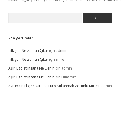
Arama
Son yorumlar
Tilkişen Ne Zaman Çıkar
için
admin
Tilkişen Ne Zaman Çıkar
için
Emre
Aşırı Egoist Insana Ne Denir
için
admin
Aşırı Egoist Insana Ne Denir
için
Hümeyra
Avrupa Birliğine Girince Euro Kullanmak Zorunlu Mu
için
admin
lexbetgiris.org