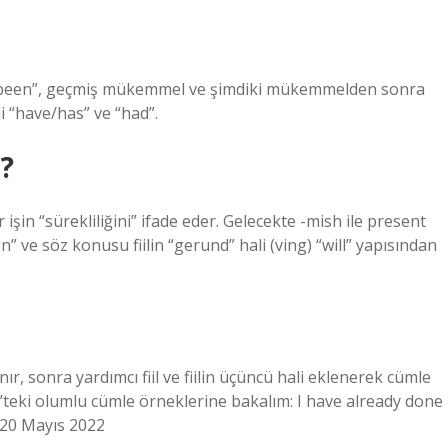
e, “been”, geçmiş mükemmel ve şimdiki mükemmelden sonra
i “have/has” ve “had”.
?
şin “sürekliliğini” ifade eder. Gelecekte -mish ile present
 ve söz konusu fiilin “gerund” hali (ving) “will” yapısından
r, sonra yardımcı fiil ve fiilin üçüncü hali eklenerek cümle
t’teki olumlu cümle örneklerine bakalım: I have already done
20 Mayıs 2022