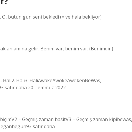
r?
O, bütün gün seni bekledi (= ve hala bekliyor).
lmak anlamına gelir. Benim var, benim var. (Benimdir.)
stesi1. Hali2. Hali3. HaliAwakeAwokeAwokenBeWas,
satır daha 20 Temmuz 2022
emel biçimV2 – Geçmiş zaman basitV3 – Geçmiş zaman kipibewas
ganbegun93 satır daha