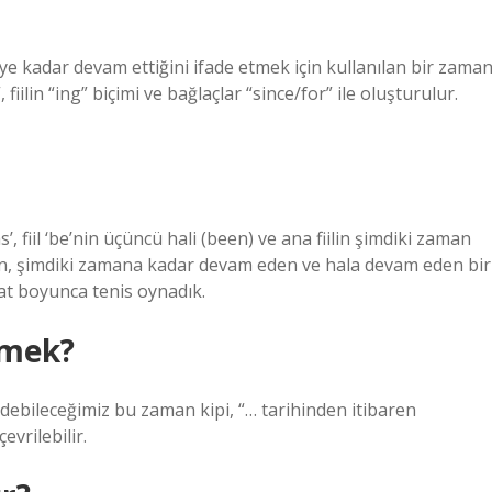
iye kadar devam ettiğini ifade etmek için kullanılan bir zama
fiilin “ing” biçimi ve bağlaçlar “since/for” ile oluşturulur.
, fiil ‘be’nin üçüncü hali (been) ve ana fiilin şimdiki zaman
yan, şimdiki zamana kadar devam eden ve hala devam eden bir
aat boyunca tenis oynadık.
emek?
debileceğimiz bu zaman kipi, “… tarihinden itibaren
vrilebilir.