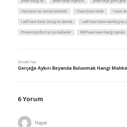
Been hangi fiil
Been nedir İngilizce
Been neye göre gelir
Has been ne zaman kullanılır
I have been nedir
I have 
I will have been doing ne demek
I will have been working ne
Present perfect ne için kullanılır
Will have been hangi zaman
Önceki Yazı
Gerçeğe Aykırı Beyanda Bulunmak Hangi Mahk
6 Yorum
Hayal