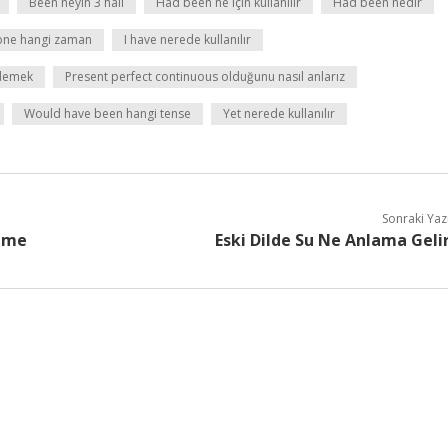
Been neyin 3 hali
Had been ne için kullanılır
Had been nedir
done hangi zaman
I have nerede kullanılır
 demek
Present perfect continuous olduğunu nasıl anlarız
Would have been hangi tense
Yet nerede kullanılır
Sonraki Yaz
eme
Eski Dilde Su Ne Anlama Geli