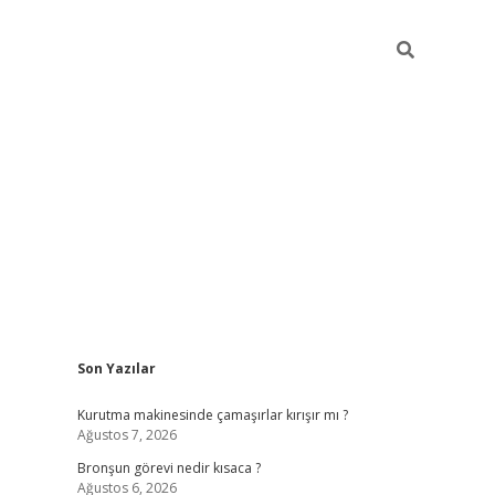
Sidebar
Son Yazılar
https://hiltonbet-giris.com/
betexper indir
elex
Kurutma makinesinde çamaşırlar kırışır mı ?
Ağustos 7, 2026
Bronşun görevi nedir kısaca ?
Ağustos 6, 2026