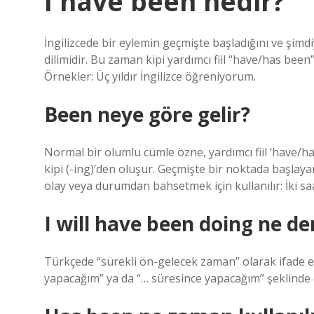
I have been nedir?
İngilizcede bir eylemin geçmişte başladığını ve şimd
dilimidir. Bu zaman kipi yardımcı fiil “have/has been”, 
Örnekler: Üç yıldır İngilizce öğreniyorum.
Been neye göre gelir?
Normal bir olumlu cümle özne, yardımcı fiil ‘have/has’
kipi (-ing)’den oluşur. Geçmişte bir noktada başla
olay veya durumdan bahsetmek için kullanılır: İki s
I will have been doing ne d
Türkçede “sürekli ön-gelecek zaman” olarak ifade e
yapacağım” ya da “… süresince yapacağım” şeklinde çe