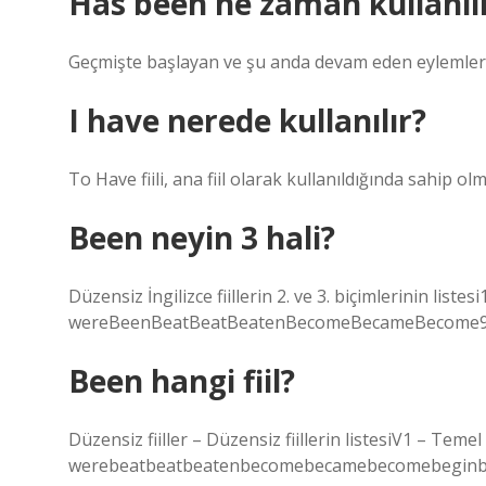
Has been ne zaman kullanılı
Geçmişte başlayan ve şu anda devam eden eylemler. 
I have nerede kullanılır?
To Have fiili, ana fiil olarak kullanıldığında sahip o
Been neyin 3 hali?
Düzensiz İngilizce fiillerin 2. ve 3. biçimlerinin li
wereBeenBeatBeatBeatenBecomeBecameBecome93 
Been hangi fiil?
Düzensiz fiiller – Düzensiz fiillerin listesiV1 – T
werebeatbeatbeatenbecomebecamebecomebeginbe