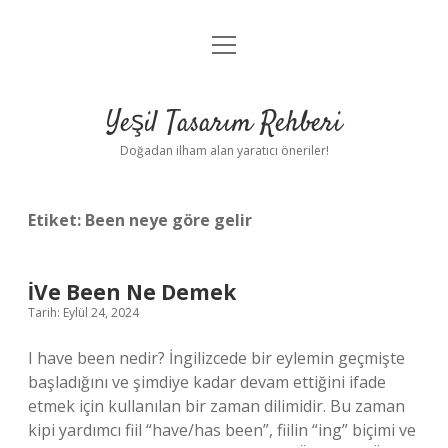
menüyü
Anasayfa
aç
Gizlilik Politikası
Yeşil Tasarım Rehberi
Yasal Uyarı
Doğadan ilham alan yaratıcı öneriler!
Hakkımızda
Etiket:
Been neye göre gelir
İVe Been Ne Demek
Tarih: Eylül 24, 2024
I have been nedir? İngilizcede bir eylemin geçmişte
başladığını ve şimdiye kadar devam ettiğini ifade
etmek için kullanılan bir zaman dilimidir. Bu zaman
kipi yardımcı fiil “have/has been”, fiilin “ing” biçimi ve