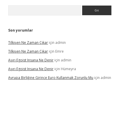
Arama
Son yorumlar
Tilkişen Ne Zaman Çıkar
için
admin
Tilkişen Ne Zaman Çıkar
için
Emre
Aşırı Egoist Insana Ne Denir
için
admin
Aşırı Egoist Insana Ne Denir
için
Hümeyra
Avrupa Birliğine Girince Euro Kullanmak Zorunlu Mu
için
admin
texper indir
elexbetgiris.org