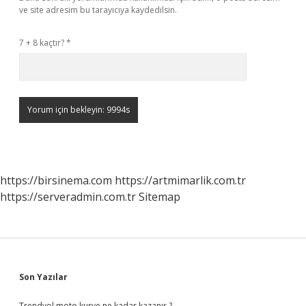
ve site adresim bu tarayıcıya kaydedilsin.
7 + 8 kaçtır?
*
https://birsinema.com
https://artmimarlik.com.tr
https://serveradmin.com.tr
Sitemap
Sidebar
Son Yazılar
Trendyol moto kurye ne kadar kazanır ?