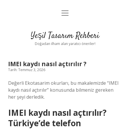
menüyü
Anasayfa
aç
Gizlilik Politikası
Yeşil Tasarım Rehberi
Yasal Uyarı
Doğadan ilham alan yaratıcı öneriler!
Hakkımızda
IMEI kaydı nasıl açtırılır ?
Tarih: Temmuz 3, 2026
Değerli Ekotasarim okurları, bu makalemizde “IMEI
kaydı nasıl açtırılır” konusunda bilmeniz gereken
her şeyi derledik.
IMEI kaydı nasıl açtırılır?
Türkiye’de telefon