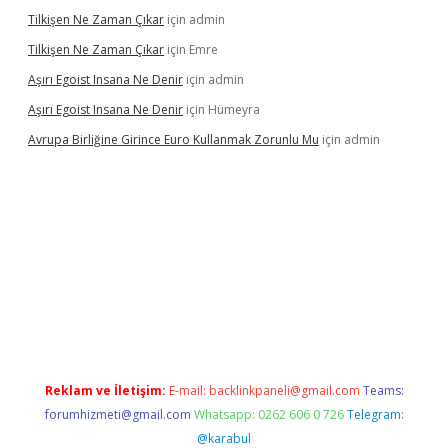
Tilkişen Ne Zaman Çıkar
için
admin
Tilkişen Ne Zaman Çıkar
için
Emre
Aşırı Egoist Insana Ne Denir
için
admin
Aşırı Egoist Insana Ne Denir
için
Hümeyra
Avrupa Birliğine Girince Euro Kullanmak Zorunlu Mu
için
admin
r
elexbetgiris.org
Reklam ve İletişim:
E-mail:
backlinkpaneli@gmail.com
Teams:
forumhizmeti@gmail.com
Whatsapp: 0262 606 0 726
Telegram:
@karabul