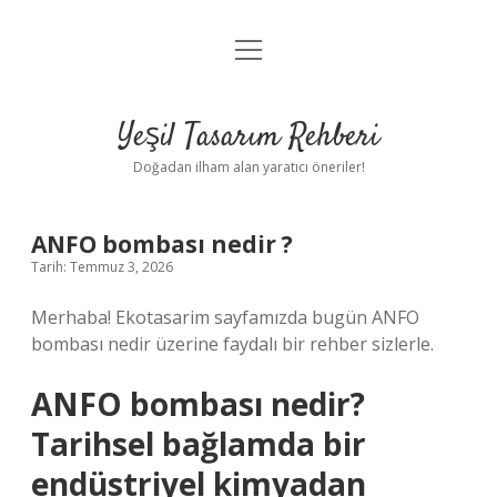
menüyü
Anasayfa
aç
Gizlilik Politikası
Yeşil Tasarım Rehberi
Yasal Uyarı
Doğadan ilham alan yaratıcı öneriler!
Hakkımızda
ANFO bombası nedir ?
Tarih: Temmuz 3, 2026
Merhaba! Ekotasarim sayfamızda bugün ANFO
bombası nedir üzerine faydalı bir rehber sizlerle.
ANFO bombası nedir?
Tarihsel bağlamda bir
endüstriyel kimyadan