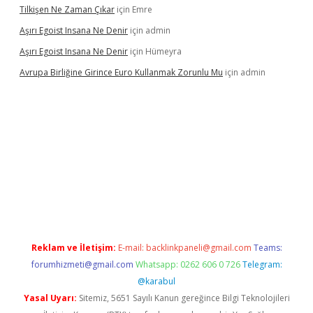
Tilkişen Ne Zaman Çıkar
için
Emre
Aşırı Egoist Insana Ne Denir
için
admin
Aşırı Egoist Insana Ne Denir
için
Hümeyra
Avrupa Birliğine Girince Euro Kullanmak Zorunlu Mu
için
admin
ir
elexbetgiris.org
Reklam ve İletişim:
E-mail:
backlinkpaneli@gmail.com
Teams:
forumhizmeti@gmail.com
Whatsapp: 0262 606 0 726
Telegram:
@karabul
Yasal Uyarı:
Sitemiz, 5651 Sayılı Kanun gereğince Bilgi Teknolojileri