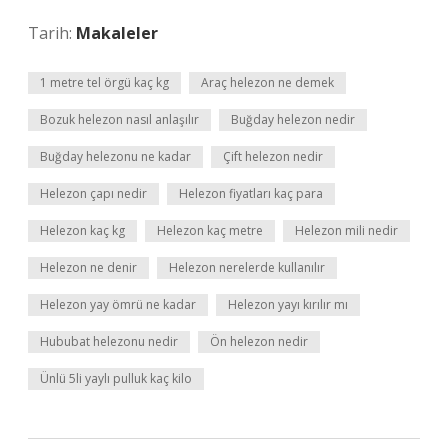
Tarih:
Makaleler
1 metre tel örgü kaç kg
Araç helezon ne demek
Bozuk helezon nasıl anlaşılır
Buğday helezon nedir
Buğday helezonu ne kadar
Çift helezon nedir
Helezon çapı nedir
Helezon fiyatları kaç para
Helezon kaç kg
Helezon kaç metre
Helezon mili nedir
Helezon ne denir
Helezon nerelerde kullanılır
Helezon yay ömrü ne kadar
Helezon yayı kırılır mı
Hububat helezonu nedir
Ön helezon nedir
Ünlü 5li yaylı pulluk kaç kilo