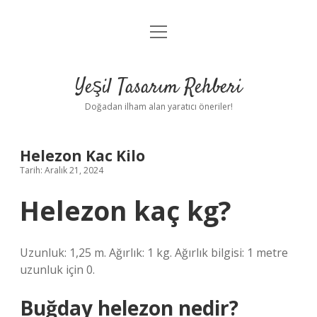
menüyü
Anasayfa
aç
Gizlilik Politikası
Yeşil Tasarım Rehberi
Yasal Uyarı
Doğadan ilham alan yaratıcı öneriler!
Hakkımızda
Helezon Kac Kilo
Tarih: Aralık 21, 2024
Helezon kaç kg?
Uzunluk: 1,25 m. Ağırlık: 1 kg. Ağırlık bilgisi: 1 metre
uzunluk için 0.
Buğday helezon nedir?