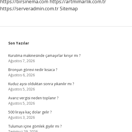
https://birsinema.com
https://artmimarlik.com.tr
https://serveradmin.com.tr
Sitemap
Sidebar
Son Yazılar
Kurutma makinesinde çamaşırlar kırışır mı ?
Ağustos 7, 2026
Bronşun görevi nedir kısaca ?
Ağustos 6, 2026
Kuduz aşısı olduktan sonra yıkanılır mı ?
Ağustos 5, 2026
Avarız vergisi neden toplanır ?
Ağustos 5, 2026
500 liraya kaç dolar gelir ?
Ağustos 3, 2026
Tulumun içine gömlek giyilir mi ?
Temmuz 29, 2026