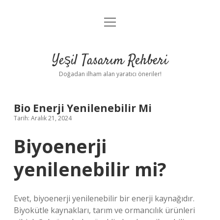
menüyü
Anasayfa
aç
Gizlilik Politikası
Yeşil Tasarım Rehberi
Yasal Uyarı
Doğadan ilham alan yaratıcı öneriler!
Hakkımızda
Bio Enerji Yenilenebilir Mi
Tarih: Aralık 21, 2024
Biyoenerji
yenilenebilir mi?
Evet, biyoenerji yenilenebilir bir enerji kaynağıdır.
Biyokütle kaynakları, tarım ve ormancılık ürünleri