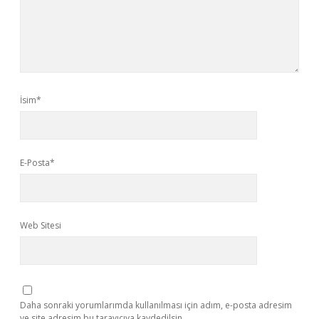
İsim*
E-Posta*
Web Sitesi
Daha sonraki yorumlarımda kullanılması için adım, e-posta adresim
ve site adresim bu tarayıcıya kaydedilsin.