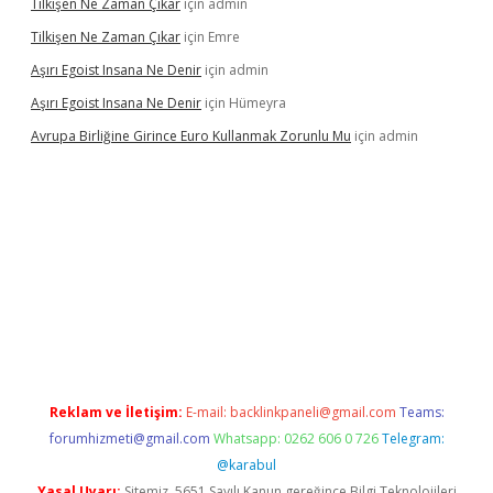
Tilkişen Ne Zaman Çıkar
için
admin
Tilkişen Ne Zaman Çıkar
için
Emre
Aşırı Egoist Insana Ne Denir
için
admin
Aşırı Egoist Insana Ne Denir
için
Hümeyra
Avrupa Birliğine Girince Euro Kullanmak Zorunlu Mu
için
admin
elexbetgiris.org
Reklam ve İletişim:
E-mail:
backlinkpaneli@gmail.com
Teams:
forumhizmeti@gmail.com
Whatsapp: 0262 606 0 726
Telegram:
@karabul
Yasal Uyarı:
Sitemiz, 5651 Sayılı Kanun gereğince Bilgi Teknolojileri