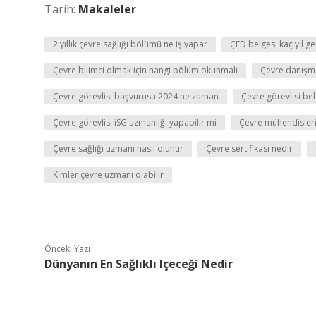
Tarih:
Makaleler
2 yıllık çevre sağlığı bölümü ne iş yapar
ÇED belgesi kaç yıl ge
Çevre bilimci olmak için hangi bölüm okunmalı
Çevre danışman
Çevre görevlisi başvurusu 2024 ne zaman
Çevre görevlisi bel
Çevre görevlisi iSG uzmanlığı yapabilir mi
Çevre mühendisleri
Çevre sağlığı uzmanı nasıl olunur
Çevre sertifikası nedir
Kimler çevre uzmanı olabilir
Önceki Yazı
Dünyanın En Sağlıklı Içeceği Nedir