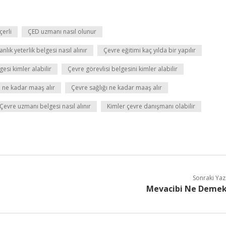
çerli
ÇED uzmanı nasıl olunur
lık yeterlik belgesi nasıl alınır
Çevre eğitimi kaç yılda bir yapılır
gesi kimler alabilir
Çevre görevlisi belgesini kimler alabilir
 ne kadar maaş alır
Çevre sağlığı ne kadar maaş alır
Çevre uzmanı belgesi nasıl alınır
Kimler çevre danışmanı olabilir
Sonraki Yaz
Mevacibi Ne Deme