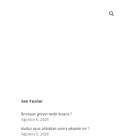
Sidebar
Son Yazılar
https://hiltonbet-giris.com/
betexper indir
elex
Bronşun görevi nedir kısaca ?
Ağustos 6, 2026
Kuduz aşısı olduktan sonra yıkanılır mı ?
Ağustos 5, 2026