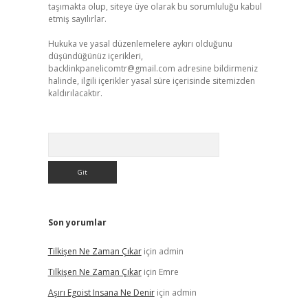
taşımakta olup, siteye üye olarak bu sorumluluğu kabul
etmiş sayılırlar.
Hukuka ve yasal düzenlemelere aykırı olduğunu
düşündüğünüz içerikleri,
backlinkpanelicomtr@gmail.com
adresine bildirmeniz
halinde, ilgili içerikler yasal süre içerisinde sitemizden
kaldırılacaktır.
Arama
Son yorumlar
Tilkişen Ne Zaman Çıkar
için
admin
Tilkişen Ne Zaman Çıkar
için
Emre
Aşırı Egoist Insana Ne Denir
için
admin