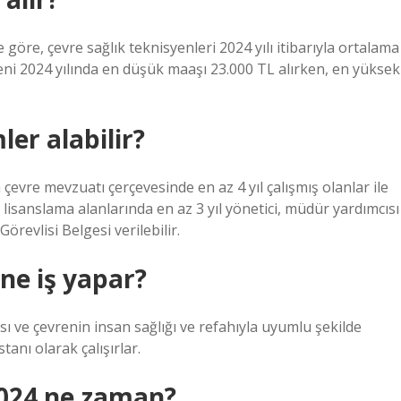
 göre, çevre sağlık teknisyenleri 2024 yılı itibarıyla ortalama
yeni 2024 yılında en düşük maaşı 23.000 TL alırken, en yüksek
ler alabilir?
evre mevzuatı çerçevesinde en az 4 yıl çalışmış olanlar ile
e lisanslama alanlarında en az 3 yıl yönetici, müdür yardımcısı
revlisi Belgesi verilebilir.
 ne iş yapar?
ı ve çevrenin insan sağlığı ve refahıyla uyumlu şekilde
tanı olarak çalışırlar.
2024 ne zaman?