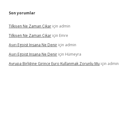
Son yorumlar
Tilkişen Ne Zaman Çıkar
için
admin
Tilkişen Ne Zaman Çıkar
için
Emre
Aşırı Egoist Insana Ne Denir
için
admin
Aşırı Egoist Insana Ne Denir
için
Hümeyra
Avrupa Birliğine Girince Euro Kullanmak Zorunlu Mu
için
admin
exper indir
elexbetgiris.org