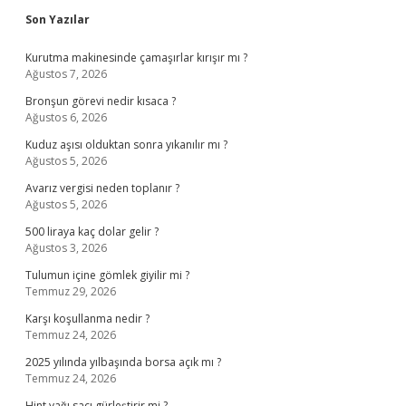
Sidebar
Son Yazılar
Kurutma makinesinde çamaşırlar kırışır mı ?
Ağustos 7, 2026
Bronşun görevi nedir kısaca ?
Ağustos 6, 2026
Kuduz aşısı olduktan sonra yıkanılır mı ?
Ağustos 5, 2026
Avarız vergisi neden toplanır ?
Ağustos 5, 2026
500 liraya kaç dolar gelir ?
Ağustos 3, 2026
Tulumun içine gömlek giyilir mi ?
Temmuz 29, 2026
Karşı koşullanma nedir ?
Temmuz 24, 2026
2025 yılında yılbaşında borsa açık mı ?
Temmuz 24, 2026
Hint yağı saçı gürleştirir mi ?