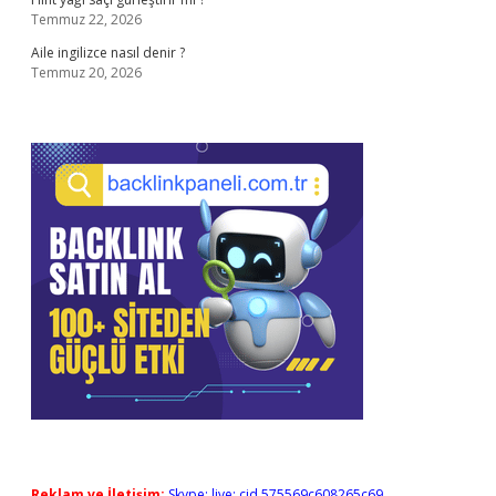
Temmuz 22, 2026
Aile ingilizce nasıl denir ?
Temmuz 20, 2026
Reklam ve İletişim:
Skype: live:.cid.575569c608265c69