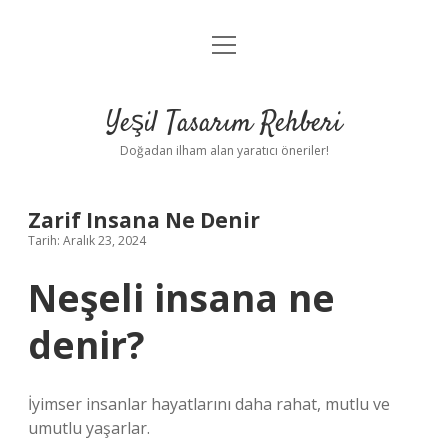
menüyü
Anasayfa
aç
Gizlilik Politikası
Yeşil Tasarım Rehberi
Yasal Uyarı
Doğadan ilham alan yaratıcı öneriler!
Hakkımızda
Zarif Insana Ne Denir
Tarih: Aralık 23, 2024
Neşeli insana ne
denir?
İyimser insanlar hayatlarını daha rahat, mutlu ve
umutlu yaşarlar.