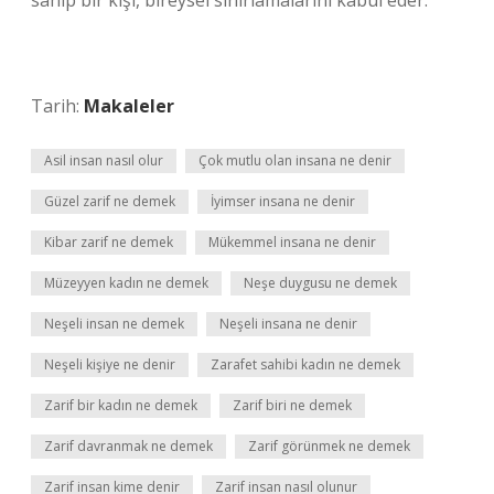
sahip bir kişi, bireysel sınırlamalarını kabul eder.
Tarih:
Makaleler
Asil insan nasıl olur
Çok mutlu olan insana ne denir
Güzel zarif ne demek
İyimser insana ne denir
Kibar zarif ne demek
Mükemmel insana ne denir
Müzeyyen kadın ne demek
Neşe duygusu ne demek
Neşeli insan ne demek
Neşeli insana ne denir
Neşeli kişiye ne denir
Zarafet sahibi kadın ne demek
Zarif bir kadın ne demek
Zarif biri ne demek
Zarif davranmak ne demek
Zarif görünmek ne demek
Zarif insan kime denir
Zarif insan nasıl olunur