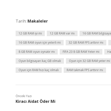
Tarih:
Makaleler
12 GB RAM iyi mi
12 GB RAM var mı
16 GB RAM bilgisayar
16 GB RAM oyun için yeterli mi
32 GB RAM FPS arttırır mı
8 GB RAM oyun oynatır mı
FIFA 23 8 GB RAM Yeter mi
Ha
Oyun bilgisayarı kaç GB olmalı
Oyun için 32 GB RAM yeter mi
Oyun için RAM hızı kaç olmalı
RAM takmak FPS arttırır mı
Önceki Yazı
Kiracı Aidat Öder Mi