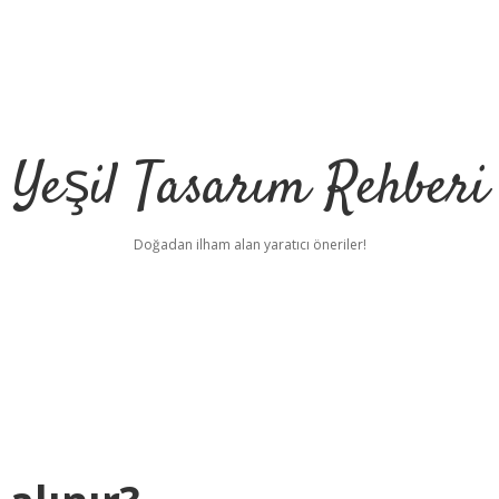
Yeşil Tasarım Rehberi
Doğadan ilham alan yaratıcı öneriler!
m