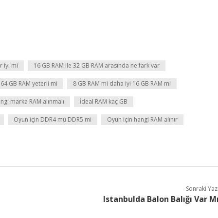
 iyi mi
16 GB RAM ile 32 GB RAM arasında ne fark var
64 GB RAM yeterli mi
8 GB RAM mi daha iyi 16 GB RAM mi
ngi marka RAM alınmalı
İdeal RAM kaç GB
Oyun için DDR4 mü DDR5 mi
Oyun için hangi RAM alınır
Sonraki Yaz
Istanbulda Balon Balığı Var M