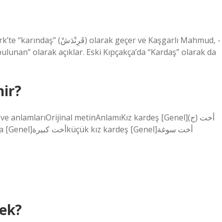
geçer ve Kaşgarlı Mahmud, -
bulunan” olarak açıklar. Eski Kıpçakça’da “Kardaş” olarak da
nir?
 anlamlarıOrijinal metinAnlamıKız kardeş [Genel]أخت (ج)
أخوات ، شقيقةBabanın kız kardeşi [Genel]أخت لأبabla [Genel]أخت كبيرةküçük kız kardeş [Genel]أخت سوغة
ek?