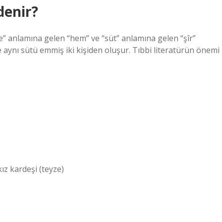
denir?
te” anlamına gelen “hem” ve “süt” anlamına gelen “şîr”
e aynı sütü emmiş iki kişiden oluşur. Tıbbi literatürün önemi
ız kardeşi (teyze)