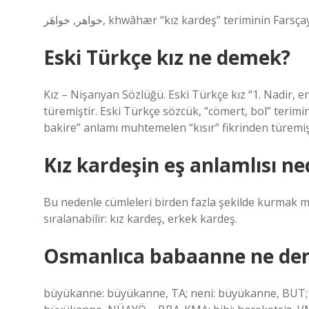
خواهر, خواهَر, khwâhær “kız kardeş” teriminin Far
Eski Türkçe kız ne demek?
Kız – Nişanyan Sözlüğü. Eski Türkçe kız “1. Nadir, en
türemiştir. Eski Türkçe sözcük, “cömert, bol” teriminin 
bakire” anlamı muhtemelen “kısır” fikrinden türemiş
Kız kardeşin eş anlamlısı ne
Bu nedenle cümleleri birden fazla şekilde kurmak m
sıralanabilir: kız kardeş, erkek kardeş.
Osmanlıca babaanne ne de
büyükanne: büyükanne, TA; neni: büyükanne, BUT; 