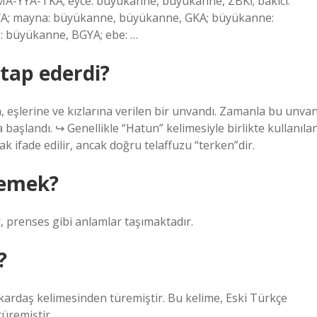
A-YYA-TKA; eyce: büyükanne, büyükanne, ZBKİ; bakıcı:
KYA; mayna: büyükanne, büyükanne, GKA; büyükanne:
 büyükanne, BGYA; ebe: …
itap ederdi?
eşlerine ve kızlarına verilen bir unvandı. Zamanla bu unva
 başlandı. ↪ Genellikle “Hatun” kelimesiyle birlikte kullanıla
ifade edilir, ancak doğru telaffuzu “terken”dir.
demek?
, prenses gibi anlamlar taşımaktadır.
?
ardaş kelimesinden türemiştir. Bu kelime, Eski Türkçe
üremiştir.