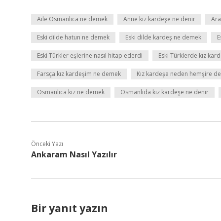
Aile Osmanlıca ne demek
Anne kız kardeşe ne denir
Ara
Eski dilde hatun ne demek
Eski dilde kardeş ne demek
E
Eski Türkler eşlerine nasıl hitap ederdi
Eski Türklerde kız ka
Farsça kız kardeşim ne demek
Kız kardeşe neden hemşire de
Osmanlıca kız ne demek
Osmanlıda kız kardeşe ne denir
Önceki Yazı
Ankaram Nasıl Yazılır
Bir yanıt yazın