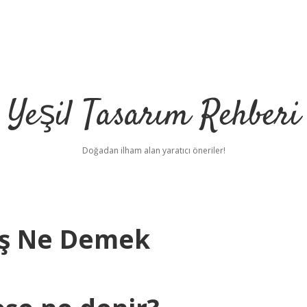
Yeşil Tasarım Rehberi
Doğadan ilham alan yaratıcı öneriler!
eş Ne Demek