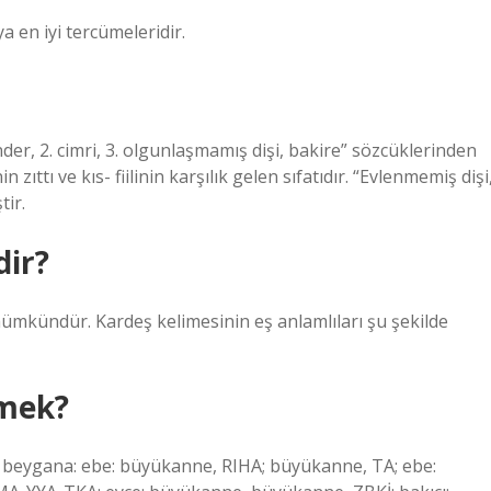
sçaya en iyi tercümeleridir.
der, 2. cimri, 3. olgunlaşmamış dişi, bakire” sözcüklerinden
zıttı ve kıs- fiilinin karşılık gelen sıfatıdır. “Evlenmemiş dişi
tir.
dir?
ümkündür. Kardeş kelimesinin eş anlamlıları şu şekilde
mek?
beygana: ebe: büyükanne, RIHA; büyükanne, TA; ebe: