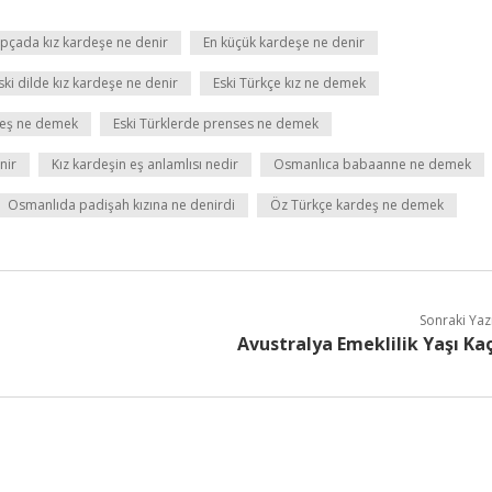
pçada kız kardeşe ne denir
En küçük kardeşe ne denir
ski dilde kız kardeşe ne denir
Eski Türkçe kız ne demek
rdeş ne demek
Eski Türklerde prenses ne demek
nir
Kız kardeşin eş anlamlısı nedir
Osmanlıca babaanne ne demek
Osmanlıda padişah kızına ne denirdi
Öz Türkçe kardeş ne demek
Sonraki Yaz
Avustralya Emeklilik Yaşı Ka