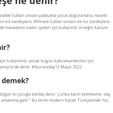
eşe ne denir?
 Valide Sultan ünvanı padişaha çocuk doğuranlara, Haseki
ı kız kardeşlere, Mihrace Sultan ünvanı ise kız kardeşlere
de hanedanın kadın üyeleri için kullanırdı; örneğin Kanuni
ir?
 için kullanılırdı, ancak bugün kahramanlarımız için
a hemşire de denir. #Nursesday12 Mayıs 2022
e demek?
doğan iki çocuğa kardaş denir. Çünkü karın kelimesine -daş
ar’ anlamına gelir.” Bu terim modern Kazak Türkçesinde “kız