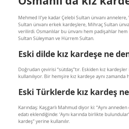
Osmanlı’da kız kard
Mehmed II’ye kadar Çelebi Sultan ünvanı annelere,
Sultan ünvanı erkek kardeşlere, Mihraç Sultan ünvan
verilirdi. Osmanlılar bu ünvanı hem padişahlar hem 
Sultan Süleyman ve Hürrem Sultan.
Eski dilde kız kardeşe ne den
Doğrudan çevirisi “sütdaş”tır. Eskiden kız kardeşler
kullanılıyor. Bir hemşire kız kardeşe aynı zamand
Eski Türklerde kız kardeş n
Karındaş: Kaşgarlı Mahmud diyor ki: “Aynı anneden 
edatı eklendiğinde: ‘Aynı karında birlikte bulundul
kardeş” yerine kullanılır.