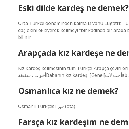
Eski dilde kardeş ne demek?
Orta Türkçe döneminden kalma Divanu Lügati’t-Türk’te “karındaş” (قَرِنْدَشْ) olarak 
daş ekini ekleyerek kelimeyi “bir kadında bir arada 
bilinir.
Arapçada kız kardeşe ne de
Kız kardeş kelimesinin tüm Türkçe-Arapça çevirileri ve
Osmanlıca kız ne demek?
Osmanlı Türkçesi: قیز‎ (ota)
Farsça kız kardeşim ne dem