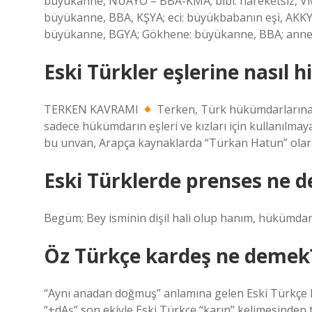
büyükanne, NÜAYÖ – BBA-KMA; bibi: hareketsiz, VM
büyükanne, BBA, KŞYA; eci: büyükbabanın eşi, AK
büyükanne, BGYA; Gökhene: büyükanne, BBA; anne:
Eski Türkler eşlerine nasıl h
TERKEN KAVRAMI
Terken, Türk hükümdarlarına, 
sadece hükümdarın eşleri ve kızları için kullanılmaya
bu unvan, Arapça kaynaklarda “Türkan Hatun” olarak 
Eski Türklerde prenses ne 
Begüm; Bey isminin dişil hali olup hanım, hükümdar
Öz Türkçe kardeş ne demek
“Aynı anadan doğmuş” anlamına gelen Eski Türkçe k
“+dAş” son ekiyle Eski Türkçe “karın” kelimesinden t