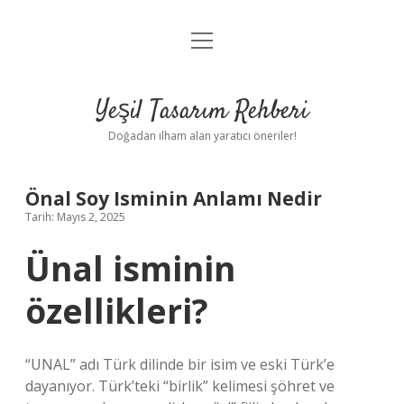
menüyü
Anasayfa
aç
Gizlilik Politikası
Yeşil Tasarım Rehberi
Yasal Uyarı
Doğadan ilham alan yaratıcı öneriler!
Hakkımızda
Önal Soy Isminin Anlamı Nedir
Tarih: Mayıs 2, 2025
Ünal isminin
özellikleri?
“UNAL” adı Türk dilinde bir isim ve eski Türk’e
dayanıyor. Türk’teki “birlik” kelimesi şöhret ve