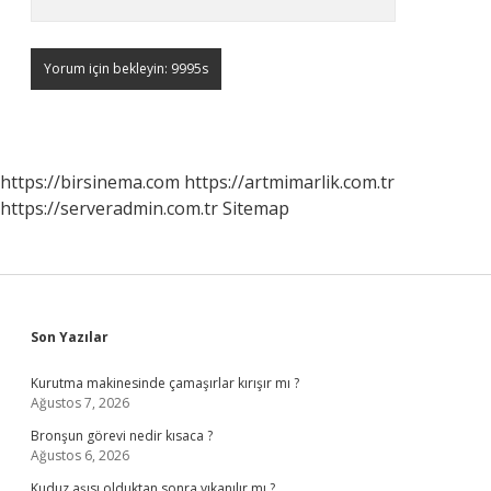
https://birsinema.com
https://artmimarlik.com.tr
https://serveradmin.com.tr
Sitemap
Sidebar
Son Yazılar
Kurutma makinesinde çamaşırlar kırışır mı ?
Ağustos 7, 2026
Bronşun görevi nedir kısaca ?
Ağustos 6, 2026
Kuduz aşısı olduktan sonra yıkanılır mı ?