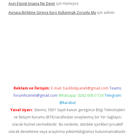
Aşırı Egoist Insana Ne Denir
için
Hümeyra
Avrupa Birliğine Girince Euro Kullanmak Zorunlu Mu
için
admin
r indir
elexbetgiris.org
Reklam ve İletişim:
E-mail:
backlinkpaneli@gmail.com
Teams:
forumhizmeti@gmail.com
Whatsapp: 0262 606 0 726
Telegram:
@karabul
Yasal Uyarı:
Sitemiz, 5651 Sayılı Kanun gereğince Bilgi Teknolojileri
ve İletişim Kurumu (BTK) tarafından onaylanmış bir Yer Sağlayıcı
olarak hizmet vermektedir. Bu nedenle, sitedeki içerikleri proaktif
olarak denetleme veya araştırma yükümlülüğümüz bulunmamaktadır.