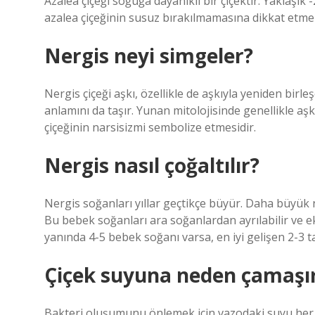
Azalea çiçeği soğuğa dayanıklı bir çiçektir. Yaklaşık -
azalea çiçeğinin susuz bırakılmamasına dikkat etmeli
Nergis neyi simgeler?
Nergis çiçeği aşkı, özellikle de aşkıyla yeniden bir
anlamını da taşır. Yunan mitolojisinde genellikle aş
çiçeğinin narsisizmi sembolize etmesidir.
Nergis nasıl çoğaltılır?
Nergis soğanları yıllar geçtikçe büyür. Daha büyük 
Bu bebek soğanları ara soğanlardan ayrılabilir ve eki
yanında 4-5 bebek soğanı varsa, en iyi gelişen 2-3 ta
Çiçek suyuna neden çamaşı
Bakteri oluşumunu önlemek için vazodaki suyu her g