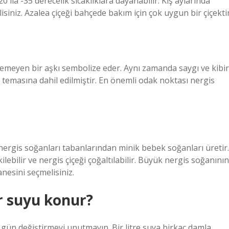
20 ila -35 derecelik sıcaklıklara dayanabilir. Kış aylarında
siniz. Azalea çiçeği bahçede bakım için çok uygun bir çiçektir
leşemeyen bir aşkı sembolize eder. Aynı zamanda saygı ve kibir
k temasına dahil edilmiştir. En önemli odak noktası nergis
nergis soğanları tabanlarından minik bebek soğanları üretir.
lebilir ve nergis çiçeği çoğaltılabilir. Büyük nergis soğanının
nesini seçmelisiniz.
r suyu konur?
ün değiştirmeyi unutmayın. Bir litre suya birkaç damla