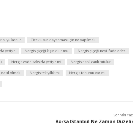
r suyu konur
Çiçek uzun dayanması için ne yapılmalı
da yetişir
Nergis çiçeği kışın olur mu
Nergis çiçeği neyi ifade eder
mu
Nergis evde saksıda yetişir mi
Nergis nasıl canlı tutulur
 nasıl olmalı
Nergis tek yıllık mı
Nergis tohumu var mı
Sonraki Yaz
Borsa İStanbul Ne Zaman Düzeli