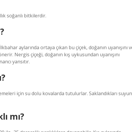
ık soğanlı bitkilerdir.
r?
İlkbahar aylarında ortaya çıkan bu çiçek, doğanın uyanışını v
önerir. Nergis çiçeği, doğanın kış uykusundan uyanışını
nancı yansıtır.
u?
meleri için su dolu kovalarda tutulurlar. Saklandıkları suyun
lı mı?