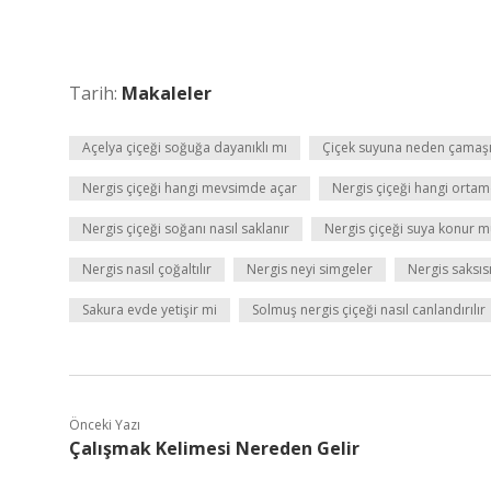
Tarih:
Makaleler
Açelya çiçeği soğuğa dayanıklı mı
Çiçek suyuna neden çamaşı
Nergis çiçeği hangi mevsimde açar
Nergis çiçeği hangi ortam
Nergis çiçeği soğanı nasıl saklanır
Nergis çiçeği suya konur 
Nergis nasıl çoğaltılır
Nergis neyi simgeler
Nergis saksısı
Sakura evde yetişir mi
Solmuş nergis çiçeği nasıl canlandırılır
Önceki Yazı
Çalışmak Kelimesi Nereden Gelir