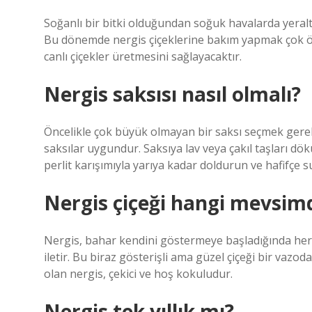
Soğanlı bir bitki olduğundan soğuk havalarda yeraltın
Bu dönemde nergis çiçeklerine bakım yapmak çok öne
canlı çiçekler üretmesini sağlayacaktır.
Nergis saksısı nasıl olmalı?
Öncelikle çok büyük olmayan bir saksı seçmek gerek
saksılar uygundur. Saksıya lav veya çakıl taşları dö
perlit karışımıyla yarıya kadar doldurun ve hafifçe 
Nergis çiçeği hangi mevsim
Nergis, bahar kendini göstermeye başladığında her ye
iletir. Bu biraz gösterişli ama güzel çiçeği bir vazod
olan nergis, çekici ve hoş kokuludur.
Nergis tek yıllık mı?