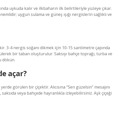
da uykuda kalır ve ilkbaharın ilk belirtileriyle yüzeye çıkar.
mlidir; uygun sulama ve güneş ışığı nergislerin sağlıklı ve
ir. 3-4 nergis soğanı dikmek için 10-15 santimetre çapında
külerek bir taban oluşturulur. Saksıyı bahçe toprağı, turba ve
su dökün.
de açar?
rde görülen bir çiçektir. Alıcısına “Sen güzelsin” mesajını
a, saksıda veya bahçede hayranlıkla izleyebilirsiniz. Aşk çiçeği