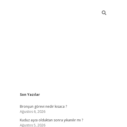
Sidebar
Son Yazılar
https://hiltonbet-giris.
Bronşun görevi nedir kısaca ?
Ağustos 6, 2026
Kuduz aşısı olduktan sonra yıkanılır mı ?
Ağustos 5, 2026