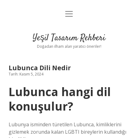
menüyü
Anasayfa
aç
Gizlilik Politikası
Yeşil Tasarım Rehberi
Yasal Uyarı
Doğadan ilham alan yaratıcı öneriler!
Hakkımızda
Lubunca Dili Nedir
Tarih: Kasım 5, 2024
Lubunca hangi dil
konuşulur?
Lubunya isminden türetilen Lubunca, kimliklerini
gizlemek zorunda kalan LGBTI bireylerin kullandığı