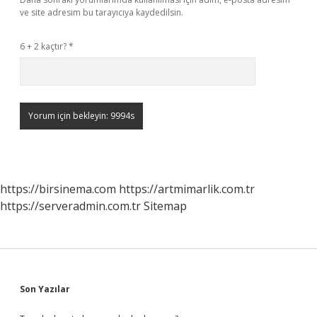
ve site adresim bu tarayıcıya kaydedilsin.
6 + 2 kaçtır?
*
https://birsinema.com
https://artmimarlik.com.tr
https://serveradmin.com.tr
Sitemap
Sidebar
Son Yazılar