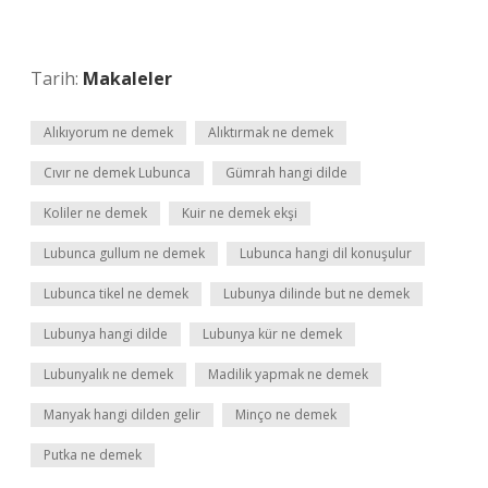
Tarih:
Makaleler
Alıkıyorum ne demek
Alıktırmak ne demek
Cıvır ne demek Lubunca
Gümrah hangi dilde
Koliler ne demek
Kuir ne demek ekşi
Lubunca gullum ne demek
Lubunca hangi dil konuşulur
Lubunca tikel ne demek
Lubunya dilinde but ne demek
Lubunya hangi dilde
Lubunya kür ne demek
Lubunyalık ne demek
Madilik yapmak ne demek
Manyak hangi dilden gelir
Minço ne demek
Putka ne demek