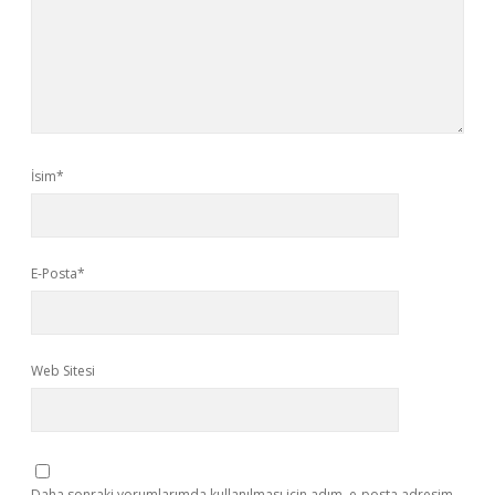
İsim*
E-Posta*
Web Sitesi
Daha sonraki yorumlarımda kullanılması için adım, e-posta adresim