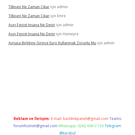
Tilkişen Ne Zaman Çıkar
için
admin
Tilkişen Ne Zaman Çıkar
için
Emre
Aşırı Egoist Insana Ne Denir
için
admin
Aşırı Egoist Insana Ne Denir
için
Hümeyra
Avrupa Birliğine Girince Euro Kullanmak Zorunlu Mu
için
admin
dir
elexbetgiris.org
Reklam ve İletişim:
E-mail:
backlinkpaneli@gmail.com
Teams:
forumhizmeti@gmail.com
Whatsapp: 0262 606 0 726
Telegram:
@karabul