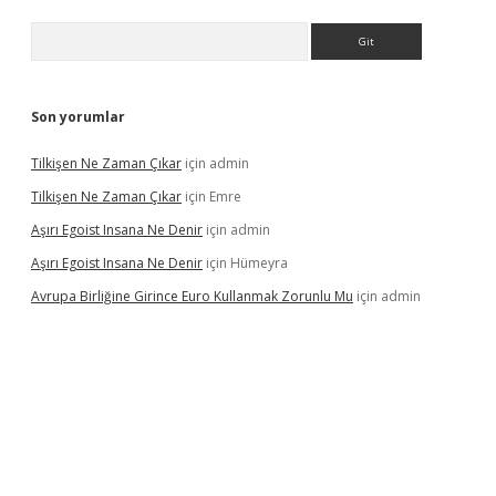
Arama
Son yorumlar
Tilkişen Ne Zaman Çıkar
için
admin
Tilkişen Ne Zaman Çıkar
için
Emre
Aşırı Egoist Insana Ne Denir
için
admin
Aşırı Egoist Insana Ne Denir
için
Hümeyra
Avrupa Birliğine Girince Euro Kullanmak Zorunlu Mu
için
admin
ir
elexbetgiris.org