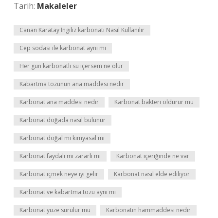
Tarih:
Makaleler
Canan Karatay İngiliz karbonatı Nasıl Kullanılır
Cep sodası ile karbonat aynı mı
Her gün karbonatlı su içersem ne olur
Kabartma tozunun ana maddesi nedir
Karbonat ana maddesi nedir
Karbonat bakteri öldürür mü
Karbonat doğada nasıl bulunur
Karbonat doğal mı kimyasal mı
Karbonat faydalı mı zararlı mı
Karbonat içeriğinde ne var
Karbonat içmek neye iyi gelir
Karbonat nasıl elde ediliyor
Karbonat ve kabartma tozu aynı mı
Karbonat yüze sürülür mü
Karbonatın hammaddesi nedir