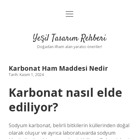
menüyü
Anasayfa
aç
Gizlilik Politikası
Yeşil Tasarım Rehberi
Yasal Uyarı
Doğadan ilham alan yaratıcı öneriler!
Hakkımızda
Karbonat Ham Maddesi Nedir
Tarih: Kasım 1, 2024
Karbonat nasıl elde
ediliyor?
Sodyum karbonat, belirli bitkilerin küllerinden doğal
olarak oluşur ve ayrıca laboratuvarda sodyum