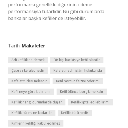
performansı genellikle diğerinin ödeme
performansıyla tutarlıdır. Bu gibi durumlarda
bankalar başka kefiller de isteyebilir.
Tarih:
Makaleler
Adi kefillik ne demek
Bir kişi kaç kişiye kefil olabilir
Çapraz kefalet nedir
Kefalet nedir islâm hukukunda
Kefalet türleri nelerdir
Kefil borcun faizini öder mi
Kefil neye göre belirlenir
Kefil ölünce borç kime kalır
Kefillik hangi durumlarda düşer
Kefillik iptal edilebilir mi
Kefillik süresi ne kadardır
Kefillik türü nedir
Kimlerin kefilliği kabul edilmez