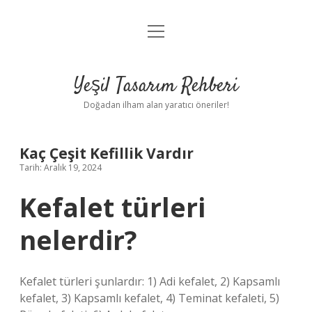
menüyü
Anasayfa
aç
Gizlilik Politikası
Yeşil Tasarım Rehberi
Yasal Uyarı
Doğadan ilham alan yaratıcı öneriler!
Hakkımızda
Kaç Çeşit Kefillik Vardır
Tarih: Aralık 19, 2024
Kefalet türleri
nelerdir?
Kefalet türleri şunlardır: 1) Adi kefalet, 2) Kapsamlı
kefalet, 3) Kapsamlı kefalet, 4) Teminat kefaleti, 5)