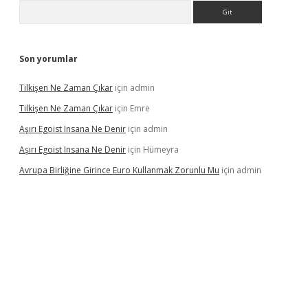
Arama
Son yorumlar
Tilkişen Ne Zaman Çıkar
için
admin
Tilkişen Ne Zaman Çıkar
için
Emre
Aşırı Egoist Insana Ne Denir
için
admin
Aşırı Egoist Insana Ne Denir
için
Hümeyra
Avrupa Birliğine Girince Euro Kullanmak Zorunlu Mu
için
admin
etgiris.org