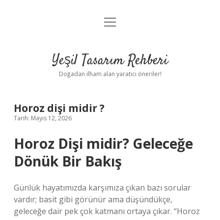
menüyü
Anasayfa
aç
Gizlilik Politikası
Yeşil Tasarım Rehberi
Yasal Uyarı
Doğadan ilham alan yaratıcı öneriler!
Hakkımızda
Horoz dişi midir ?
Tarih: Mayıs 12, 2026
Horoz Dişi midir? Geleceğe
Dönük Bir Bakış
Günlük hayatımızda karşımıza çıkan bazı sorular
vardır; basit gibi görünür ama düşündükçe,
geleceğe dair pek çok katmanı ortaya çıkar. “Horoz