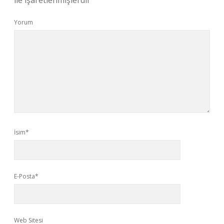
ile işaretlenmişlerdir
Yorum
İsim*
E-Posta*
Web Sitesi