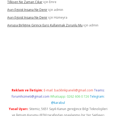
Tilkişen Ne Zaman Çıkar
için
Emre
Aşırı Egoist Insana Ne Denir
için
admin
Aşırı Egoist Insana Ne Denir
için
Hümeyra
Avrupa Birliğine Girince Euro Kullanmak Zorunlu Mu
için
admin
dir
elexbetgiris.org
Reklam ve İletişim:
E-mail:
backlinkpaneli@gmail.com
Teams:
forumhizmeti@gmail.com
Whatsapp: 0262 606 0 726
Telegram:
@karabul
Yasal Uyarı:
Sitemiz, 5651 Sayılı Kanun gereğince Bilgi Teknolojileri
ve İletişim Kurumu (BTK) tarafından onaylanmış bir Yer Sağlayıcı