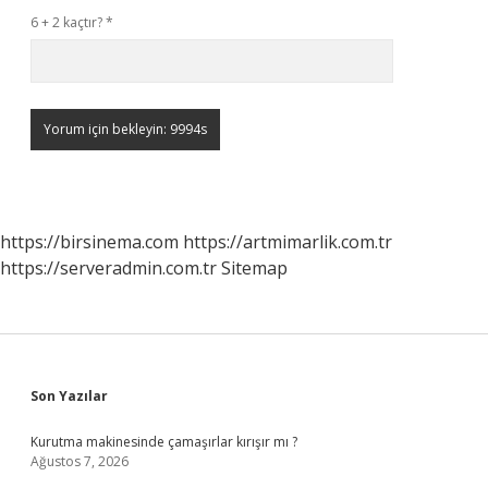
6 + 2 kaçtır?
*
https://birsinema.com
https://artmimarlik.com.tr
https://serveradmin.com.tr
Sitemap
Sidebar
Son Yazılar
Kurutma makinesinde çamaşırlar kırışır mı ?
Ağustos 7, 2026