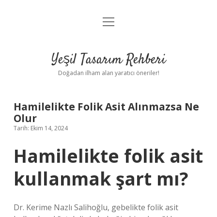
menüyü
Anasayfa
aç
Gizlilik Politikası
Yeşil Tasarım Rehberi
Yasal Uyarı
Doğadan ilham alan yaratıcı öneriler!
Hakkımızda
Hamilelikte Folik Asit Alınmazsa Ne
Olur
Tarih: Ekim 14, 2024
Hamilelikte folik asit
kullanmak şart mı?
Dr. Kerime Nazlı Salihoğlu, gebelikte folik asit