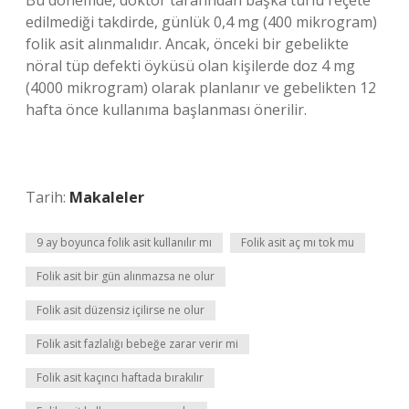
Bu dönemde, doktor tarafından başka türlü reçete
edilmediği takdirde, günlük 0,4 mg (400 mikrogram)
folik asit alınmalıdır. Ancak, önceki bir gebelikte
nöral tüp defekti öyküsü olan kişilerde doz 4 mg
(4000 mikrogram) olarak planlanır ve gebelikten 12
hafta önce kullanıma başlanması önerilir.
Tarih:
Makaleler
9 ay boyunca folik asit kullanılır mı
Folik asit aç mı tok mu
Folik asit bir gün alınmazsa ne olur
Folik asit düzensiz içilirse ne olur
Folik asit fazlalığı bebeğe zarar verir mi
Folik asit kaçıncı haftada bırakılır