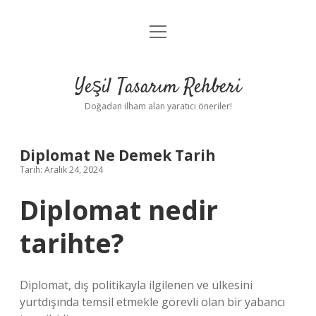
menüyü
Anasayfa
aç
Gizlilik Politikası
Yeşil Tasarım Rehberi
Yasal Uyarı
Doğadan ilham alan yaratıcı öneriler!
Hakkımızda
Diplomat Ne Demek Tarih
Tarih: Aralık 24, 2024
Diplomat nedir
tarihte?
Diplomat, dış politikayla ilgilenen ve ülkesini
yurtdışında temsil etmekle görevli olan bir yabancı