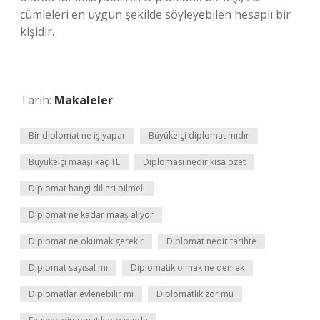
cümleleri en uygun şekilde söyleyebilen hesaplı bir
kişidir.
Tarih:
Makaleler
Bir diplomat ne iş yapar
Büyükelçi diplomat mıdır
Büyükelçi maaşı kaç TL
Diplomasi nedir kısa özet
Diplomat hangi dilleri bilmeli
Diplomat ne kadar maaş alıyor
Diplomat ne okumak gerekir
Diplomat nedir tarihte
Diplomat sayısal mı
Diplomatik olmak ne demek
Diplomatlar evlenebilir mi
Diplomatlık zor mu