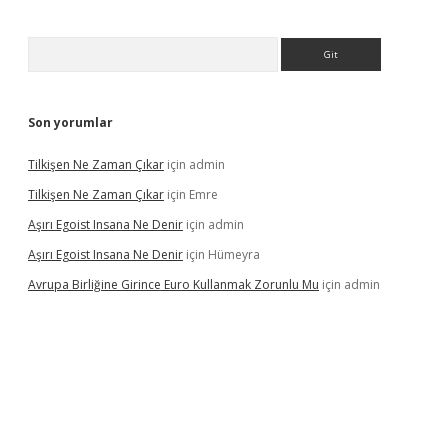
Arama
Son yorumlar
Tilkişen Ne Zaman Çıkar
için
admin
Tilkişen Ne Zaman Çıkar
için
Emre
Aşırı Egoist Insana Ne Denir
için
admin
Aşırı Egoist Insana Ne Denir
için
Hümeyra
Avrupa Birliğine Girince Euro Kullanmak Zorunlu Mu
için
admin
ir
elexbetgiris.org