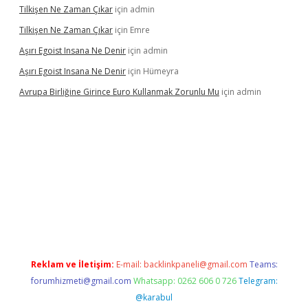
Tilkişen Ne Zaman Çıkar
için
admin
Tilkişen Ne Zaman Çıkar
için
Emre
Aşırı Egoist Insana Ne Denir
için
admin
Aşırı Egoist Insana Ne Denir
için
Hümeyra
Avrupa Birliğine Girince Euro Kullanmak Zorunlu Mu
için
admin
r
elexbetgiris.org
Reklam ve İletişim:
E-mail:
backlinkpaneli@gmail.com
Teams:
forumhizmeti@gmail.com
Whatsapp: 0262 606 0 726
Telegram:
@karabul