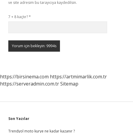
ve site adresim bu tarayıcıya kaydedilsin.
7 + 8 kaçtır?
*
https://birsinema.com
https://artmimarlik.com.tr
https://serveradmin.com.tr
Sitemap
Sidebar
Son Yazılar
Trendyol moto kurye ne kadar kazanır ?