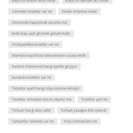
Başörtü Allahın emri midir
Başörtü takmak farz mıdır
Cennette tesettür var mı
Dinde örtünme nedir
Dinimizde kapanmak zorunlu mu
Evde başı açık gezmek günah mıdır
Hristiyanlıkta tesettür var mı
İslamda başörtüsü takmamanın cezası nedir
Kadının örtünmesi hangi ayette geçiyor
Kuranda tesettür var mı
Tesettür ayeti hangi olay üzerine inmiştir
Tesettür olmadan Kuran okunur mu
Tesettür şart mı
Türban hangi dine aittir
Türban yasağını kim çıkardı
Türbanlar İslamda var mı
Yüzü örtmek farz mı