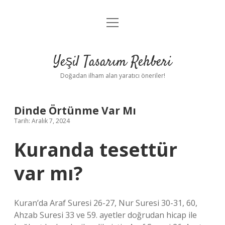
menüyü
Anasayfa
aç
Gizlilik Politikası
Yeşil Tasarım Rehberi
Yasal Uyarı
Doğadan ilham alan yaratıcı öneriler!
Hakkımızda
Dinde Örtünme Var Mı
Tarih: Aralık 7, 2024
Kuranda tesettür
var mı?
Kuran’da Araf Suresi 26-27, Nur Suresi 30-31, 60,
Ahzab Suresi 33 ve 59. ayetler doğrudan hicap ile