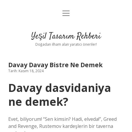
menüyü
Anasayfa
aç
Gizlilik Politikası
Yeşil Tasarım Rehberi
Yasal Uyarı
Doğadan ilham alan yaratıcı öneriler!
Hakkımızda
Davay Davay Bistre Ne Demek
Tarih: Kasım 18, 2024
Davay dasvidaniya
ne demek?
Evet, biliyorum! “Sen kimsin? Hadi, elveda!”, Greed
and Revenge, Rustemov kardeşlerin bir taverna