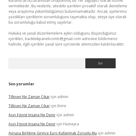
Kurumu (BTK) tarafından onaylanmış bir Yer Sağlayıcı olarak hizmet
vermektedir. Bu nedenle, sitedeki içerikleri proaktif olarak denetleme
veya araştırma yükümlülüğümüz bulunmamaktadır. Ancak, üyelerimiz
yazdıkları içeriklerin sorumluluğunu taşımakta olup, siteye üye olarak
bu sorumluluğu kabul etmiş sayılırlar.
Hukuka ve yasal düzenlemelere aykırı olduğunu düşündüğünüz
içerikleri,
backlinkpanelicomtr@gmail.com
adresine bildirmeniz
halinde, ilgili içerikler yasal süre içerisinde sitemizden kaldırılacaktır.
Arama
Son yorumlar
Tilkişen Ne Zaman Çıkar
için
admin
Tilkişen Ne Zaman Çıkar
için
Emre
Aşırı Egoist Insana Ne Denir
için
admin
Aşırı Egoist Insana Ne Denir
için
Hümeyra
Avrupa Birliğine Girince Euro Kullanmak Zorunlu Mu
için
admin