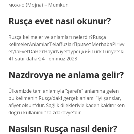
можно (Mojna) – Mümkün.
Rusça evet nasıl okunur?
Rusça kelimeler ve anlamları nelerdir?Rusça
kelimelerAnlamlarTelaffuzlarПриветMerhabaPirivy
etДаEvetDaНетHayırNiyetтурецкийTürkTuriyetski
41 satır daha•24 Temmuz 2023
Nazdrovya ne anlama gelir?
Ülkemizde tam anlamıyla “şerefe” anlamına gelen
bu kelimenin Rusça’daki gerçek anlamı “iyi şanslar,
afiyet olsun”dur. Sağlık dilekleriyle kadeh kaldırırken
doğru kullanımı “za zdarovye”dir.
Nasılsın Rusça nasıl denir?