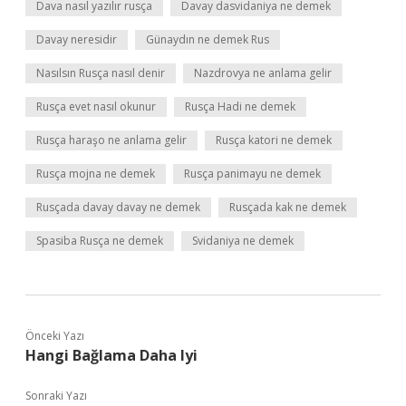
Dava nasıl yazılır rusça
Davay dasvidaniya ne demek
Davay neresidir
Günaydın ne demek Rus
Nasılsın Rusça nasıl denir
Nazdrovya ne anlama gelir
Rusça evet nasıl okunur
Rusça Hadi ne demek
Rusça haraşo ne anlama gelir
Rusça katori ne demek
Rusça mojna ne demek
Rusça panimayu ne demek
Rusçada davay davay ne demek
Rusçada kak ne demek
Spasiba Rusça ne demek
Svidaniya ne demek
Önceki Yazı
Hangi Bağlama Daha Iyi
Sonraki Yazı