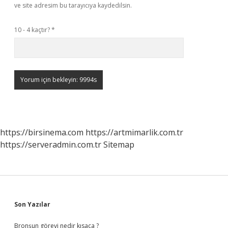
ve site adresim bu tarayıcıya kaydedilsin.
10 - 4 kaçtır?
*
https://birsinema.com
https://artmimarlik.com.tr
https://serveradmin.com.tr
Sitemap
Sidebar
Son Yazılar
Bronşun görevi nedir kısaca ?