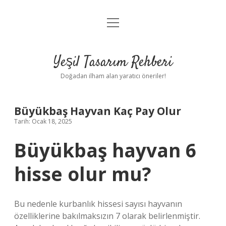
menüyü
Anasayfa
aç
Gizlilik Politikası
Yeşil Tasarım Rehberi
Yasal Uyarı
Doğadan ilham alan yaratıcı öneriler!
Hakkımızda
Büyükbaş Hayvan Kaç Pay Olur
Tarih: Ocak 18, 2025
Büyükbaş hayvan 6
hisse olur mu?
Bu nedenle kurbanlık hissesi sayısı hayvanın
özelliklerine bakılmaksızın 7 olarak belirlenmiştir.