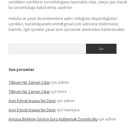
yazdıkları içeriklerin sorumluluğunu taşımakta olup, siteye üye olarak
bu sorumluluğu kabul etmiş sayılırlar.
Hukuka ve yasal düzenlemelere aykırı olduğunu düşündüğünüz
içerikleri,
backlinkpanelicomtr@gmail.com
adresine bildirmeniz
halinde, ilgili içerikler yasal süre içerisinde sitemizden kaldırılacaktır.
Arama
Son yorumlar
Tilkişen Ne Zaman Çıkar
için
admin
Tilkişen Ne Zaman Çıkar
için
Emre
Aşırı Egoist Insana Ne Denir
için
admin
Aşırı Egoist Insana Ne Denir
için
Hümeyra
Avrupa Birliğine Girince Euro Kullanmak Zorunlu Mu
için
admin