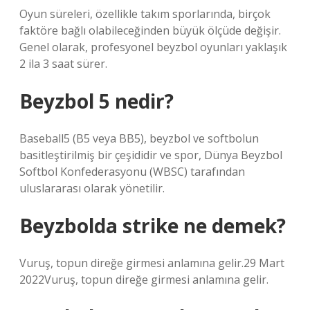
Oyun süreleri, özellikle takım sporlarında, birçok
faktöre bağlı olabileceğinden büyük ölçüde değişir.
Genel olarak, profesyonel beyzbol oyunları yaklaşık
2 ila 3 saat sürer.
Beyzbol 5 nedir?
Baseball5 (B5 veya BB5), beyzbol ve softbolun
basitleştirilmiş bir çeşididir ve spor, Dünya Beyzbol
Softbol Konfederasyonu (WBSC) tarafından
uluslararası olarak yönetilir.
Beyzbolda strike ne demek?
Vuruş, topun direğe girmesi anlamına gelir.29 Mart
2022Vuruş, topun direğe girmesi anlamına gelir.