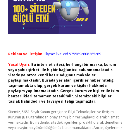
Reklam ve İletişim:
Skype: live:.cid.575569c608265c69
Yasal Uyarı:
Bu internet sitesi, herhangi bir marka, kurum
veya şahıs şirketi ile hiçbir bağlantısı bulunmamaktadır.
Sitede yalnızca kendi hazırladığımız makaleler
paylaşılmaktadır. Burada yer alan içerikler haber niteliği
taşımamakta olup, gerçek kurum ve kişiler hakkında
paylaşım yapılmamaktadır. Gerçek kurum ve kişiler ile isim
benzerlikleri tamamen tesadüfidir. Sitemizdeki bilgiler
taslak halindedir ve tavsiye niteliği taşımazlar.
Sitemiz, 5651 Sayılı Kanun gereğince Bilgi Teknolojileri ve İletişim
Kurumu (BTK) tarafından onaylanmış bir Yer Sağlayıcı olarak hizmet
vermektedir. Bu nedenle, sitedeki içerikleri proaktif olarak denetleme
veya araştırma yükümlülüğümüz bulunmamaktadır. Ancak, üyelerimiz