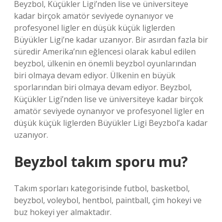
Beyzbol, Küçükler Ligi’nden lise ve üniversiteye
kadar birçok amatör seviyede oynanıyor ve
profesyonel ligler en düşük küçük liglerden
Büyükler Ligi’ne kadar uzanıyor. Bir asırdan fazla bir
süredir Amerika’nın eğlencesi olarak kabul edilen
beyzbol, ülkenin en önemli beyzbol oyunlarından
biri olmaya devam ediyor. Ülkenin en büyük
sporlarından biri olmaya devam ediyor. Beyzbol,
Küçükler Ligi’nden lise ve üniversiteye kadar birçok
amatör seviyede oynanıyor ve profesyonel ligler en
düşük küçük liglerden Büyükler Ligi Beyzbol’a kadar
uzanıyor.
Beyzbol takım sporu mu?
Takım sporları kategorisinde futbol, ​​basketbol, ​​
beyzbol, voleybol, hentbol, ​​paintball, çim hokeyi ve
buz hokeyi yer almaktadır.