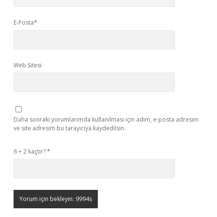
E-Posta*
Web Sitesi
Daha sonraki yorumlarımda kullanılması için adım, e-posta adresim
ve site adresim bu tarayıcıya kaydedilsin.
6 + 2 kaçtır?
*