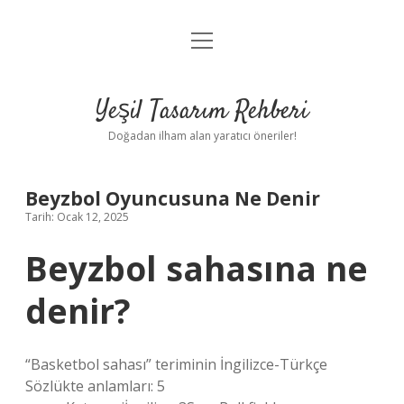
menüyü
Anasayfa
aç
Gizlilik Politikası
Yeşil Tasarım Rehberi
Yasal Uyarı
Doğadan ilham alan yaratıcı öneriler!
Hakkımızda
Beyzbol Oyuncusuna Ne Denir
Tarih: Ocak 12, 2025
Beyzbol sahasına ne
denir?
“Basketbol sahası” teriminin İngilizce-Türkçe
Sözlükte anlamları: 5