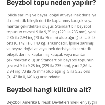
Beyzbol topu neden yapılır?
İplikle sarılmış ve beyaz, doğal at veya inek derisi ya
da sentetik bileşik deri ile kaplanmış kauçuk veya
mantar çekirdekten oluşur. Standart bir beyzbol
topunun çevresi 9 ila 9,25 inç (229 ila 235 mm), yani
2,86 ila 2,94 inç (73 ila 75 mm) olup ağırlığı 5 ila 5,25
ons (0,142 ila 0,149 kg) arasındadır. İplikle sarılmış
ve beyaz, doğal at veya inek derisi ya da sentetik
bileşik deri ile kaplanmış kauçuk veya mantar
çekirdekten oluşur. Standart bir beyzbol topunun
çevresi 9 ila 9,25 inç (229 ila 235 mm), yani 2,86 ila
2,94 inç (73 ila 75 mm) olup ağırlığı 5 ila 5,25 ons
(0,142 ila 0,149 kg) arasındadır.
Beyzbol hangi kültüre ait?
Beyzbol, Amerika Birleşik Devletleri’ndeki en yaygın