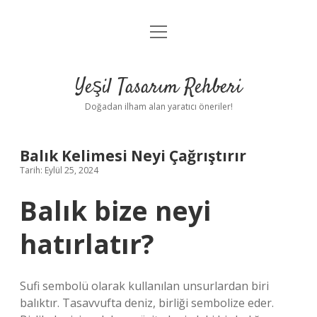
menüyü
Anasayfa
aç
Gizlilik Politikası
Yeşil Tasarım Rehberi
Yasal Uyarı
Doğadan ilham alan yaratıcı öneriler!
Hakkımızda
Balık Kelimesi Neyi Çağrıştırır
Tarih: Eylül 25, 2024
Balık bize neyi
hatırlatır?
Sufi sembolü olarak kullanılan unsurlardan biri
balıktır. Tasavvufta deniz, birliği sembolize eder.