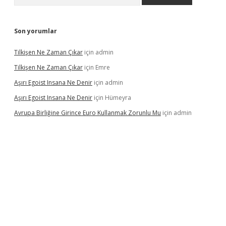
Son yorumlar
Tilkişen Ne Zaman Çıkar
için
admin
Tilkişen Ne Zaman Çıkar
için
Emre
Aşırı Egoist Insana Ne Denir
için
admin
Aşırı Egoist Insana Ne Denir
için
Hümeyra
Avrupa Birliğine Girince Euro Kullanmak Zorunlu Mu
için
admin
giris.org