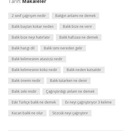
Tarih:
Makaleler
2 sınıf çağrışım nedir
Balığın anlamı ne demek
Balık baştan kokar neden
Balık bize ne verir
Balık bize neyi hatırlatır
Balık hafızası ne demek
Balık hangi dil
Balık ismi nereden gelir
Balık kelimesinin atasözü nedir
Balık kelimesinin kökü nedir
Balık neden kutsaldır
Balık önemi nedir
Balık tutarken ne denir
Balık zeki midir
Çağrıştırdığı anlam ne demek
Eski Türkçe balık ne demek
Ev neyi çağrıştırıyor 3 kelime
Kacan balık ne olur
Sözcük neyi çağrıştırır