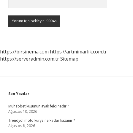
https://birsinema.com
https://artmimarlik.com.tr
https://serveradmin.com.tr
Sitemap
Sidebar
Son Yazılar
Muhabbet kuşunun ayak felci nedir ?
Ağustos 10, 2026
Trendyol moto kurye ne kadar kazanır ?
Ağustos 8, 2026