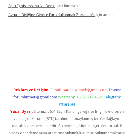
Aşırı Egoist Insana Ne Denir
için
Hümeyra
Avrupa Birliğine Girince Euro Kullanmak Zorunlu Mu
için
admin
elexbetgiris.org
Reklam ve İletişim:
E-mail:
backlinkpaneli@gmail.com
Teams:
forumhizmeti@gmail.com
Whatsapp: 0262 606 0 726
Telegram:
@karabul
Yasal Uyarı:
Sitemiz, 5651 Sayılı Kanun gereğince Bilgi Teknolojileri
ve İletişim Kurumu (BTK) tarafından onaylanmış bir Yer Sağlayıcı
olarak hizmet vermektedir. Bu nedenle, sitedeki içerikleri proaktif
olarak denetleme veya araştırma yükümlülüğümüz bulunmamaktadır.