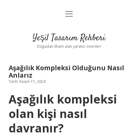
menüyü
Anasayfa
aç
Gizlilik Politikası
Yeşil Tasarım Rehberi
Yasal Uyarı
Doğadan ilham alan yaratıcı öneriler!
Hakkımızda
Aşağılık Kompleksi Olduğunu Nasıl
Anlarız
Tarih: Kasım 11, 2024
Aşağılık kompleksi
olan kişi nasıl
davranır?