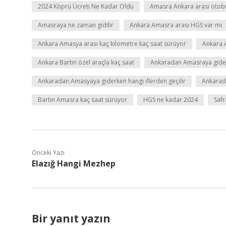
2024 Köprü Ücreti Ne Kadar Oldu
Amasra Ankara arası otobü
Amasraya ne zaman gidilir
Ankara Amasra arası HGS var mı
Ankara Amasya arası kaç kilometre kaç saat sürüyor
Ankara 
Ankara Bartın özel araçla kaç saat
Ankaradan Amasraya gider
Ankaradan Amasyaya giderken hangi illerden geçilir
Ankarada
Bartın Amasra kaç saat sürüyor
HGS ne kadar 2024
Safr
Önceki Yazı
Elazığ Hangi Mezhep
Bir yanıt yazın