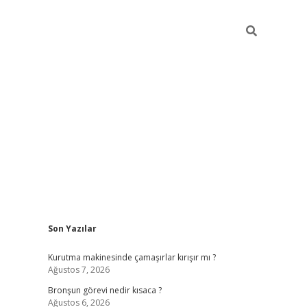
Sidebar
Son Yazılar
https://hiltonbet-giris.com/
betexper indir
el
Kurutma makinesinde çamaşırlar kırışır mı ?
Ağustos 7, 2026
Bronşun görevi nedir kısaca ?
Ağustos 6, 2026