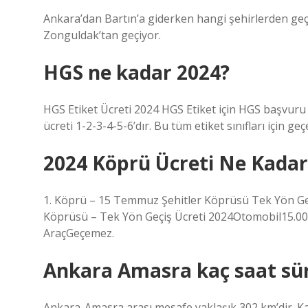
Ankara’dan Bartın’a giderken hangi şehirlerden geç
Zonguldak’tan geçiyor.
HGS ne kadar 2024?
HGS Etiket Ücreti 2024 HGS Etiket için HGS başvuru 
ücreti 1-2-3-4-5-6’dır. Bu tüm etiket sınıfları için geçe
2024 Köprü Ücreti Ne Kadar
1. Köprü – 15 Temmuz Şehitler Köprüsü Tek Yön Geç
Köprüsü – Tek Yön Geçiş Ücreti 2024Otomobil15.00 T
AraçGeçemez.
Ankara Amasra kaç saat sü
Ankara-Amasra arası mesafe yaklaşık 302 km’dir. Ka