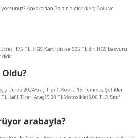
iyorsunuz? Ankara’dan Bartın’a giderken; Bolu ve
ücreti 175 TL, HGS Kart için ise 325 TL’dir. HGS başvuru
rlidir.
 Oldu?
iş Ücreti 2024Araç Tipi 1. Köprü 15 Temmuz Şehitler
LHafif Ticari Araç19.00 TLMotosiklet6.00 TL3. Sınıf
rüyor arabayla?
mil Koç ile Ankara-Amasra arası yolculuğunuz en az 4 saat