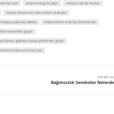
sle kaç saat
Amasra hangi ile yakın
Amasra neyi ile meşhur
Ankara Amasra kaç saat sürüyor arabayla
Amasya uçakla kaç dakika
Ankara Bartın arası kaç kilometredir
ken nerelerden geçilir
n Bartına giderken hangi şehirlerden geçilir
anbolu Amasra arası kaç saat
Sonraki Yaz
Bağımsızlık Semboller Nelerdi