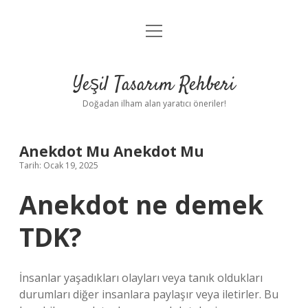
menüyü
Anasayfa
aç
Gizlilik Politikası
Yeşil Tasarım Rehberi
Yasal Uyarı
Doğadan ilham alan yaratıcı öneriler!
Hakkımızda
Anekdot Mu Anekdot Mu
Tarih: Ocak 19, 2025
Anekdot ne demek
TDK?
İnsanlar yaşadıkları olayları veya tanık oldukları
durumları diğer insanlara paylaşır veya iletirler. Bu