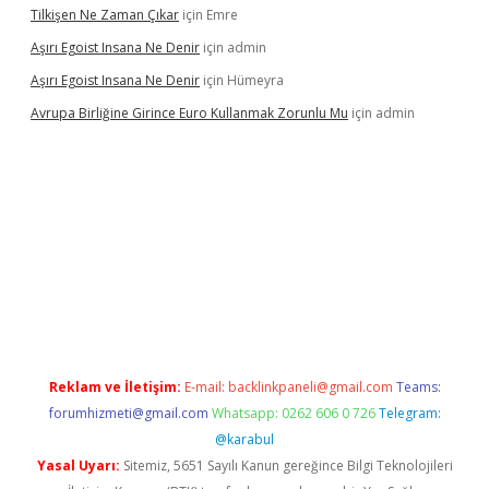
Tilkişen Ne Zaman Çıkar
için
Emre
Aşırı Egoist Insana Ne Denir
için
admin
Aşırı Egoist Insana Ne Denir
için
Hümeyra
Avrupa Birliğine Girince Euro Kullanmak Zorunlu Mu
için
admin
dir
elexbetgiris.org
Reklam ve İletişim:
E-mail:
backlinkpaneli@gmail.com
Teams:
forumhizmeti@gmail.com
Whatsapp: 0262 606 0 726
Telegram:
@karabul
Yasal Uyarı:
Sitemiz, 5651 Sayılı Kanun gereğince Bilgi Teknolojileri