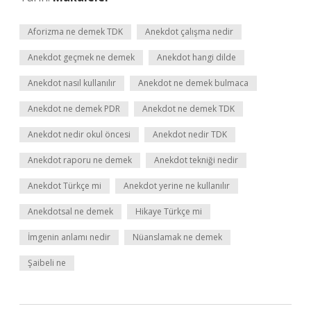
Aforizma ne demek TDK
Anekdot çalışma nedir
Anekdot geçmek ne demek
Anekdot hangi dilde
Anekdot nasıl kullanılır
Anekdot ne demek bulmaca
Anekdot ne demek PDR
Anekdot ne demek TDK
Anekdot nedir okul öncesi
Anekdot nedir TDK
Anekdot raporu ne demek
Anekdot tekniği nedir
Anekdot Türkçe mi
Anekdot yerine ne kullanılır
Anekdotsal ne demek
Hikaye Türkçe mi
İmgenin anlamı nedir
Nüanslamak ne demek
Şaibeli ne