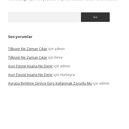
Arama
Son yorumlar
Tilkişen Ne Zaman Çıkar
için
admin
Tilkişen Ne Zaman Çıkar
için
Emre
Aşırı Egoist Insana Ne Denir
için
admin
Aşırı Egoist Insana Ne Denir
için
Hümeyra
Avrupa Birliğine Girince Euro Kullanmak Zorunlu Mu
için
admin
texper indir
elexbetgiris.org