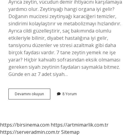
Ayrıca zeytin, vücudun demir ihtiyacını karşılamaya
yardımcı olur. Zeytinyağı hangi organa iyi gelir?
Doğanın mucizesi zeytinyağı karaciğeri temizler,
sindirimi kolaylaştırır ve metabolizmayı hızlandırır.
Ayrıca cildi güzelleştirir, saç bakımında olumlu
etkileriyle bilinir, diyabet hastalığına iyi gelir,
tansiyonu düzenler ve stresi azaltmak gibi daha
birçok faydası vardır. 7 tane zeytin yemek ne işe
yarar? Hiçbir kahvaltı sofrasından eksik olmaması
gereken siyah zeytinin faydaları saymakla bitmez.
Günde en az 7 adet siyah…
Zeytin
Devamını okuyun
8 Yorum
Hangi
Organımıza
Iyi
Gelir
https://birsinema.com
https://artmimarlik.com.tr
https://serveradmin.com.tr
Sitemap