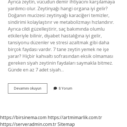
Ayrıca zeytin, vücudun demir ihtiyacını karşılamaya
yardımcı olur. Zeytinyağı hangi organa iyi gelir?
Doğanın mucizesi zeytinyağı karaciğeri temizler,
sindirimi kolaylaştırır ve metabolizmayı hızlandırır.
Ayrıca cildi güzelleştirir, saç bakımında olumlu
etkileriyle bilinir, diyabet hastalığına iyi gelir,
tansiyonu düzenler ve stresi azaltmak gibi daha
birçok faydası vardır. 7 tane zeytin yemek ne işe
yarar? Hiçbir kahvaltı sofrasından eksik olmaması
gereken siyah zeytinin faydaları saymakla bitmez.
Günde en az 7 adet siyah…
Zeytin
Devamını okuyun
8 Yorum
Hangi
Organımıza
Iyi
Gelir
https://birsinema.com
https://artmimarlik.com.tr
https://serveradmin.com.tr
Sitemap