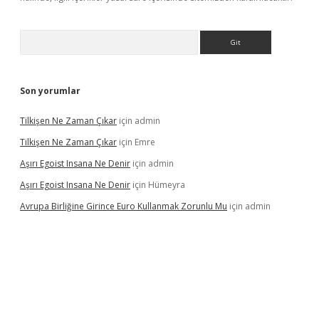
Arama
Son yorumlar
Tilkişen Ne Zaman Çıkar
için
admin
Tilkişen Ne Zaman Çıkar
için
Emre
Aşırı Egoist Insana Ne Denir
için
admin
Aşırı Egoist Insana Ne Denir
için
Hümeyra
Avrupa Birliğine Girince Euro Kullanmak Zorunlu Mu
için
admin
etexper indir
elexbetgiris.org