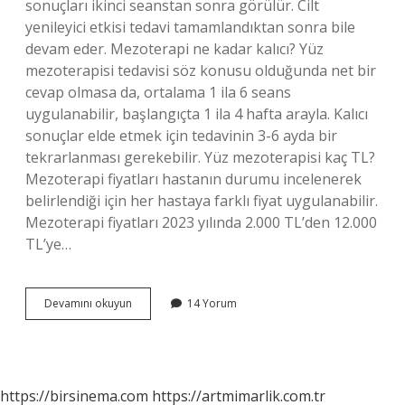
sonuçları ikinci seanstan sonra görülür. Cilt
yenileyici etkisi tedavi tamamlandıktan sonra bile
devam eder. Mezoterapi ne kadar kalıcı? Yüz
mezoterapisi tedavisi söz konusu olduğunda net bir
cevap olmasa da, ortalama 1 ila 6 seans
uygulanabilir, başlangıçta 1 ila 4 hafta arayla. Kalıcı
sonuçlar elde etmek için tedavinin 3-6 ayda bir
tekrarlanması gerekebilir. Yüz mezoterapisi kaç TL?
Mezoterapi fiyatları hastanın durumu incelenerek
belirlendiği için her hastaya farklı fiyat uygulanabilir.
Mezoterapi fiyatları 2023 yılında 2.000 TL’den 12.000
TL’ye…
Yüz
Devamını okuyun
14 Yorum
Mezoterapi
Ne
Kadar
Kalıcı
https://birsinema.com
https://artmimarlik.com.tr