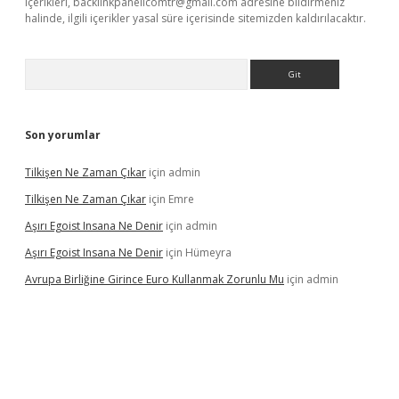
içerikleri,
backlinkpanelicomtr@gmail.com
adresine bildirmeniz
halinde, ilgili içerikler yasal süre içerisinde sitemizden kaldırılacaktır.
Arama
Son yorumlar
Tilkişen Ne Zaman Çıkar
için
admin
Tilkişen Ne Zaman Çıkar
için
Emre
Aşırı Egoist Insana Ne Denir
için
admin
Aşırı Egoist Insana Ne Denir
için
Hümeyra
Avrupa Birliğine Girince Euro Kullanmak Zorunlu Mu
için
admin