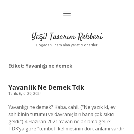
menüyü
Anasayfa
aç
Gizlilik Politikası
Yeşil Tasarım Rehberi
Yasal Uyarı
Doğadan ilham alan yaratıcı öneriler!
Hakkımızda
Etiket:
Yavanlığı ne demek
Yavanlik Ne Demek Tdk
Tarih: Eylül 29, 2024
Yavanlığı ne demek? Kaba, cahil. (“Ne yazık ki, ev
sahibinin tutumu ve davranışları bana çok sıkıcı
geldi.”) 4 Haziran 2021 Yavan ne anlama gelir?
TDK’ya göre “tembel” kelimesinin dört anlamı vardır.