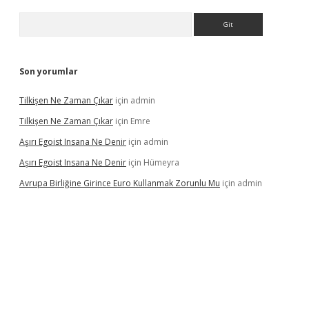
Arama
Son yorumlar
Tilkişen Ne Zaman Çıkar
için
admin
Tilkişen Ne Zaman Çıkar
için
Emre
Aşırı Egoist Insana Ne Denir
için
admin
Aşırı Egoist Insana Ne Denir
için
Hümeyra
Avrupa Birliğine Girince Euro Kullanmak Zorunlu Mu
için
admin
texper indir
elexbetgiris.org