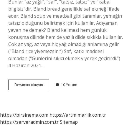
Bunlar “az yağlı”, “saf”, “tatsız, tatsız” ve “kaba,
bilgisiz”dir. Bland bread genellikle saf ekmeği ifade
eder. Bland soup ve meatball gibi tanımlar, yemeğin
tatsız olduğunu belirtmek için kullanılır. Adıyaman
yavan ne demek? Bland kelimesi hem günlük
konuşma dilinde hem de yazılı dilde sıklıkla kullanılır.
Çok az yağ, az veya hiç yağ olmadığı anlamına gelir
(“Bland rice yiyemezsin.”) Saf, katkı maddesi
olmadan (“Günlerini sıkıcı ekmek yiyerek geçirirdi.”)
4 Haziran 2021…
Yavanlik
Devamını okuyun
10 Yorum
Ne
Demek
Tdk
https://birsinema.com
https://artmimarlik.com.tr
https://serveradmin.com.tr
Sitemap