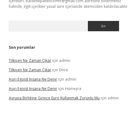
içerikleri,
backlinkpanelicomtr@gmail.com
adresine bildirmeniz
halinde, ilgili içerikler yasal süre içerisinde sitemizden kaldırılacaktır.
Arama
Son yorumlar
Tilkişen Ne Zaman Çıkar
için
admin
Tilkişen Ne Zaman Çıkar
için
Emre
Aşırı Egoist Insana Ne Denir
için
admin
Aşırı Egoist Insana Ne Denir
için
Hümeyra
Avrupa Birliğine Girince Euro Kullanmak Zorunlu Mu
için
admin