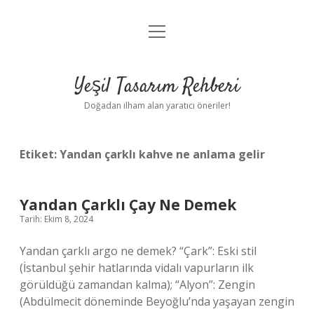
menüyü
Anasayfa
aç
Gizlilik Politikası
Yeşil Tasarım Rehberi
Yasal Uyarı
Doğadan ilham alan yaratıcı öneriler!
Hakkımızda
Etiket:
Yandan çarklı kahve ne anlama gelir
Yandan Çarklı Çay Ne Demek
Tarih: Ekim 8, 2024
Yandan çarklı argo ne demek? “Çark”: Eski stil
(İstanbul şehir hatlarında vidalı vapurların ilk
görüldüğü zamandan kalma); “Alyon”: Zengin
(Abdülmecit döneminde Beyoğlu’nda yaşayan zengin