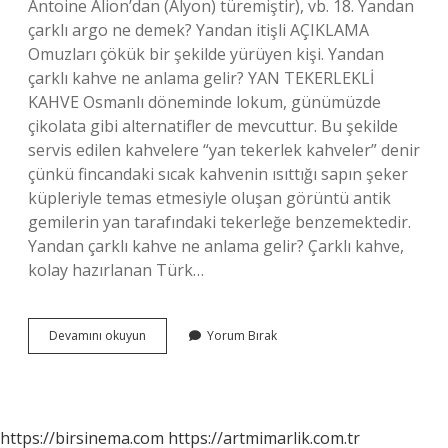
Antoine Alion’dan (Alyon) türemiştir), vb. 18. Yandan
çarklı argo ne demek? Yandan itişli AÇIKLAMA
Omuzları çökük bir şekilde yürüyen kişi. Yandan
çarklı kahve ne anlama gelir? YAN TEKERLEKLİ
KAHVE Osmanlı döneminde lokum, günümüzde
çikolata gibi alternatifler de mevcuttur. Bu şekilde
servis edilen kahvelere “yan tekerlek kahveler” denir
çünkü fincandaki sıcak kahvenin ısıttığı sapın şeker
küpleriyle temas etmesiyle oluşan görüntü antik
gemilerin yan tarafındaki tekerleğe benzemektedir.
Yandan çarklı kahve ne anlama gelir? Çarklı kahve,
kolay hazırlanan Türk…
Yandan
Devamını okuyun
Yorum Bırak
Çarklı
Çay
Ne
Demek
https://birsinema.com
https://artmimarlik.com.tr