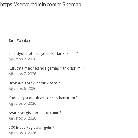
https://serveradmin.com.tr
Sitemap
Sidebar
Son Yazılar
Trendyol moto kurye ne kadar kazanır ?
Ağustos 8, 2026
Kurutma makinesinde çamaşırlar kırışır mı ?
Ağustos 7, 2026
Bronşun görevi nedir kısaca ?
Ağustos 6, 2026
Kuduz aşısı olduktan sonra yıkanılır mı ?
Ağustos 5, 2026
Avarız vergisi neden toplanır ?
Ağustos 5, 2026
500 liraya kaç dolar gelir ?
Ağustos 3, 2026