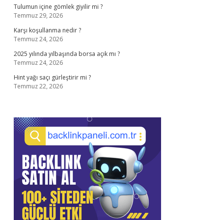
Tulumun içine gömlek giyilir mi ?
Temmuz 29, 2026
Karşı koşullanma nedir ?
Temmuz 24, 2026
2025 yılında yılbaşında borsa açık mı ?
Temmuz 24, 2026
Hint yağı saçı gürleştirir mi ?
Temmuz 22, 2026