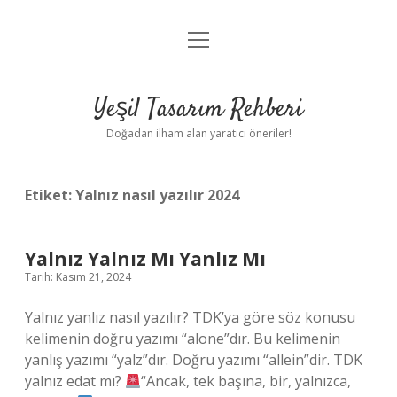
menüyü
Anasayfa
aç
Gizlilik Politikası
Yeşil Tasarım Rehberi
Yasal Uyarı
Doğadan ilham alan yaratıcı öneriler!
Hakkımızda
Etiket:
Yalnız nasıl yazılır 2024
Yalnız Yalnız Mı Yanlız Mı
Tarih: Kasım 21, 2024
Yalnız yanlız nasıl yazılır? TDK’ya göre söz konusu
kelimenin doğru yazımı “alone”dır. Bu kelimenin
yanlış yazımı “yalz”dır. Doğru yazımı “allein”dir. TDK
yalnız edat mı?
“Ancak, tek başına, bir, yalnızca,