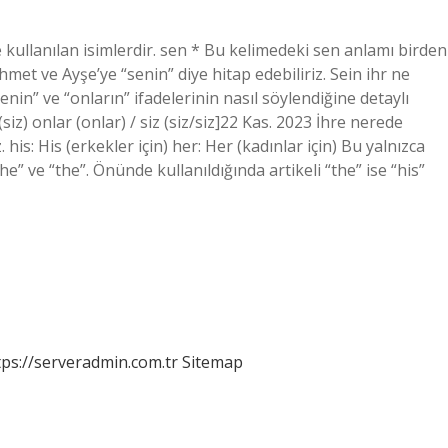
ne kullanılan isimlerdir. sen * Bu kelimedeki sen anlamı birden
Ahmet ve Ayşe’ye “senin” diye hitap edebiliriz. Sein ihr ne
enin” ve “onların” ifadelerinin nasıl söylendiğine detaylı
siz) onlar (onlar) / siz (siz/siz]22 Kas. 2023 İhre nerede
 his: His (erkekler için) her: Her (kadınlar için) Bu yalnızca
he” ve “the”. Önünde kullanıldığında artikeli “the” ise “his”
tps://serveradmin.com.tr
Sitemap