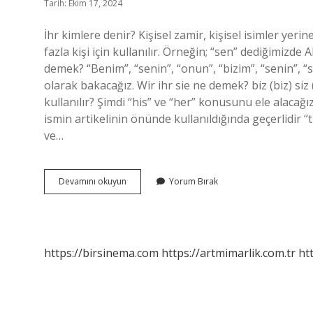
Tarih: Ekim 17, 2024
İhr kimlere denir? Kişisel zamir, kişisel isimler yeri
fazla kişi için kullanılır. Örneğin; “sen” dediğimizde 
demek? “Benim”, “senin”, “onun”, “bizim”, “senin”, “s
olarak bakacağız. Wir ihr sie ne demek? biz (biz) siz (
kullanılır? Şimdi “his” ve “her” konusunu ele alacağız.
ismin artikelinin önünde kullanıldığında geçerlidir “t
ve…
Ihr
Devamını okuyun
Yorum Bırak
Ne
Almanca
https://birsinema.com
https://artmimarlik.com.tr
ht