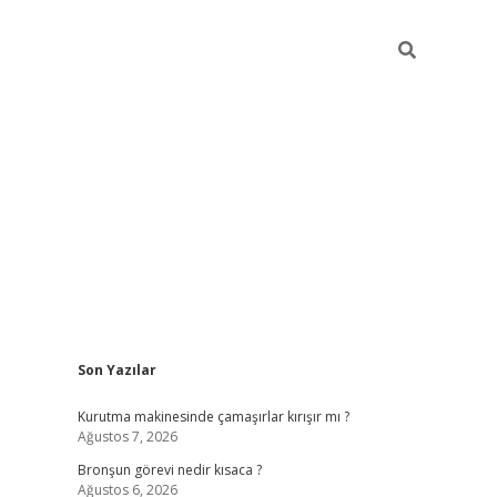
Sidebar
Son Yazılar
https://hiltonbet-giris.com/
betexper in
Kurutma makinesinde çamaşırlar kırışır mı ?
Ağustos 7, 2026
Bronşun görevi nedir kısaca ?
Ağustos 6, 2026