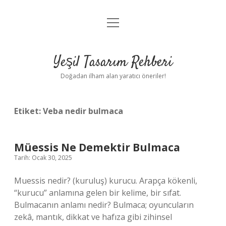
menüyü
Anasayfa
aç
Gizlilik Politikası
Yeşil Tasarım Rehberi
Yasal Uyarı
Doğadan ilham alan yaratıcı öneriler!
Hakkımızda
Etiket:
Veba nedir bulmaca
Müessis Ne Demektir Bulmaca
Tarih: Ocak 30, 2025
Muessis nedir? (kuruluş) kurucu. Arapça kökenli,
“kurucu” anlamına gelen bir kelime, bir sıfat.
Bulmacanın anlamı nedir? Bulmaca; oyuncuların
zekâ, mantık, dikkat ve hafıza gibi zihinsel