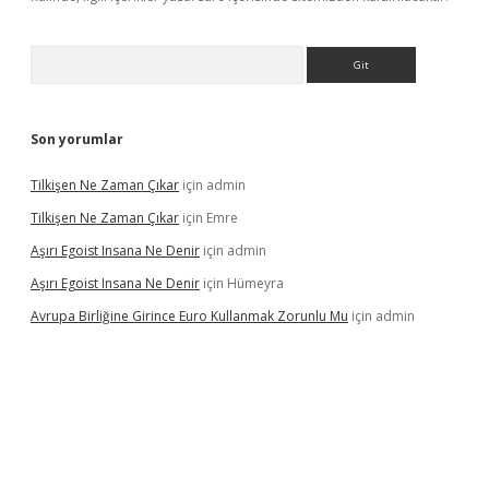
Arama
Son yorumlar
Tilkişen Ne Zaman Çıkar
için
admin
Tilkişen Ne Zaman Çıkar
için
Emre
Aşırı Egoist Insana Ne Denir
için
admin
Aşırı Egoist Insana Ne Denir
için
Hümeyra
Avrupa Birliğine Girince Euro Kullanmak Zorunlu Mu
için
admin
betexper indir
elexbetgiris.org