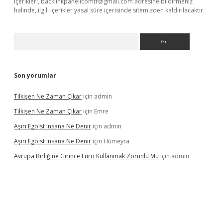
içerikleri,
backlinkpanelicomtr@gmail.com
adresine bildirmeniz
halinde, ilgili içerikler yasal süre içerisinde sitemizden kaldırılacaktır.
Arama
Son yorumlar
Tilkişen Ne Zaman Çıkar
için
admin
Tilkişen Ne Zaman Çıkar
için
Emre
Aşırı Egoist Insana Ne Denir
için
admin
Aşırı Egoist Insana Ne Denir
için
Hümeyra
Avrupa Birliğine Girince Euro Kullanmak Zorunlu Mu
için
admin