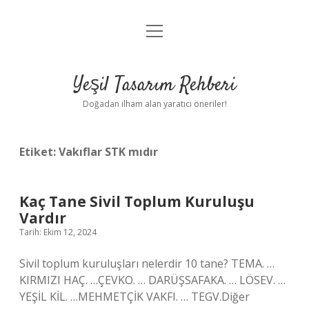
menüyü
Anasayfa
aç
Gizlilik Politikası
Yeşil Tasarım Rehberi
Yasal Uyarı
Doğadan ilham alan yaratıcı öneriler!
Hakkımızda
Etiket:
Vakıflar STK mıdır
Kaç Tane Sivil Toplum Kuruluşu
Vardır
Tarih: Ekim 12, 2024
Sivil toplum kuruluşları nelerdir 10 tane? TEMA. …
KIRMIZI HAÇ. …ÇEVKO. … DARÜŞSAFAKA. … LÖSEV. …
YEŞİL KİL. …MEHMETÇİK VAKFI. … TEGV.Diğer