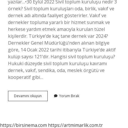
yazılar…•30 Eylül 2022 Sivil toplum kuruluşu nedir 3
örnek? Sivil toplum kuruluşları oda, birlik, vakıf ve
dernek adı altında faaliyet gösterirler. Vakıf ve
dernekler topluma yararlı bir hizmet sunmak ve
herkese yardım etmek amacıyla kurulan tüzel
kişilerdir. Türkiye’de kaç tane dernek var 2024?
Dernekler Genel Müdürlüğü’nden alınan bilgiye
göre, 14 Ocak 2022 tarihi itibarıyla Türkiye’de aktif
kulüp sayısı 121’dir. Hangisi sivil toplum kuruluşu?
Hukuki düzeyde sivil toplum kuruluşu kavramı
dernek, vakıf, sendika, oda, meslek örgütü ve
kooperatif gibi…
Kaç
Devamını okuyun
Yorum Bırak
Tane
Sivil
Toplum
Kuruluşu
Vardır
https://birsinema.com
https://artmimarlik.com.tr