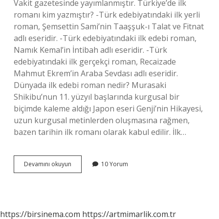
Vakit gazetesinde yayımlanmıştır. Türkiye’de ilk
romanı kim yazmıştır? -Türk edebiyatındaki ilk yerli
roman, Şemsettin Sami’nin Taaşşuk-ı Talat ve Fitnat
adlı eseridir. -Türk edebiyatındaki ilk edebi roman,
Namık Kemal’in İntibah adlı eseridir. -Türk
edebiyatındaki ilk gerçekçi roman, Recaizade
Mahmut Ekrem’in Araba Sevdası adlı eseridir.
Dünyada ilk edebi roman nedir? Murasaki
Shikibu’nun 11. yüzyıl başlarında kurgusal bir
biçimde kaleme aldığı Japon eseri Genji’nin Hikayesi,
uzun kurgusal metinlerden oluşmasına rağmen,
bazen tarihin ilk romanı olarak kabul edilir. İlk…
Ilk
Devamını okuyun
10 Yorum
Edebi
Romanımız
Adı
Nedir
https://birsinema.com
https://artmimarlik.com.tr