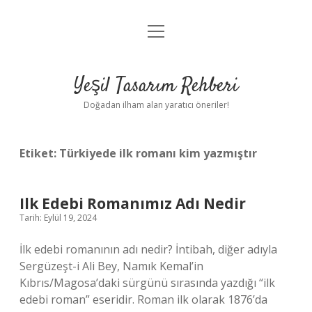
menüyü
Anasayfa
aç
Gizlilik Politikası
Yeşil Tasarım Rehberi
Yasal Uyarı
Doğadan ilham alan yaratıcı öneriler!
Hakkımızda
Etiket:
Türkiyede ilk romanı kim yazmıştır
Ilk Edebi Romanımız Adı Nedir
Tarih: Eylül 19, 2024
İlk edebi romanının adı nedir? İntibah, diğer adıyla
Sergüzeşt-i Ali Bey, Namık Kemal’in
Kıbrıs/Magosa’daki sürgünü sırasında yazdığı “ilk
edebi roman” eseridir. Roman ilk olarak 1876’da