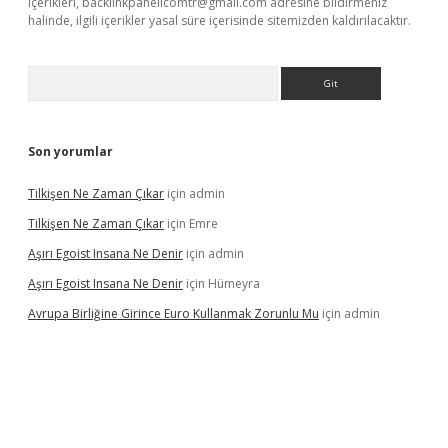
içerikleri,
backlinkpanelicomtr@gmail.com
adresine bildirmeniz
halinde, ilgili içerikler yasal süre içerisinde sitemizden kaldırılacaktır.
Arama
Son yorumlar
Tilkişen Ne Zaman Çıkar
için
admin
Tilkişen Ne Zaman Çıkar
için
Emre
Aşırı Egoist Insana Ne Denir
için
admin
Aşırı Egoist Insana Ne Denir
için
Hümeyra
Avrupa Birliğine Girince Euro Kullanmak Zorunlu Mu
için
admin