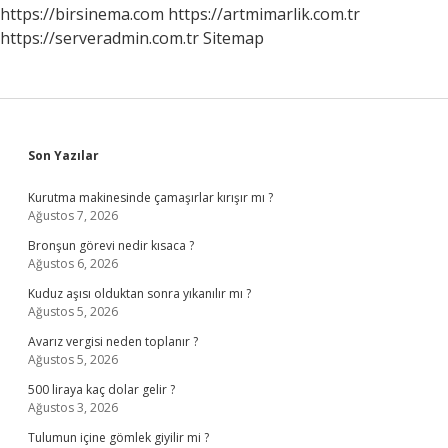
Nedir
https://birsinema.com
https://artmimarlik.com.tr
https://serveradmin.com.tr
Sitemap
Sidebar
Son Yazılar
Kurutma makinesinde çamaşırlar kırışır mı ?
Ağustos 7, 2026
Bronşun görevi nedir kısaca ?
Ağustos 6, 2026
Kuduz aşısı olduktan sonra yıkanılır mı ?
Ağustos 5, 2026
Avarız vergisi neden toplanır ?
Ağustos 5, 2026
500 liraya kaç dolar gelir ?
Ağustos 3, 2026
Tulumun içine gömlek giyilir mi ?