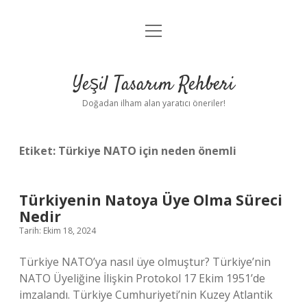
menüyü
Anasayfa
aç
Gizlilik Politikası
Yeşil Tasarım Rehberi
Yasal Uyarı
Doğadan ilham alan yaratıcı öneriler!
Hakkımızda
Etiket:
Türkiye NATO için neden önemli
Türkiyenin Natoya Üye Olma Süreci
Nedir
Tarih: Ekim 18, 2024
Türkiye NATO’ya nasıl üye olmuştur? Türkiye’nin
NATO Üyeliğine İlişkin Protokol 17 Ekim 1951’de
imzalandı. Türkiye Cumhuriyeti’nin Kuzey Atlantik