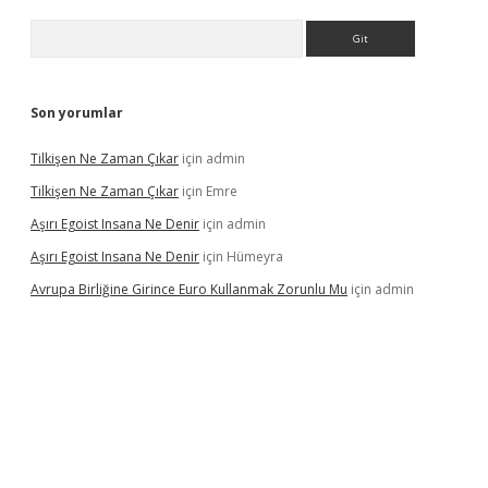
Arama
Son yorumlar
Tilkişen Ne Zaman Çıkar
için
admin
Tilkişen Ne Zaman Çıkar
için
Emre
Aşırı Egoist Insana Ne Denir
için
admin
Aşırı Egoist Insana Ne Denir
için
Hümeyra
Avrupa Birliğine Girince Euro Kullanmak Zorunlu Mu
için
admin
texper indir
elexbetgiris.org