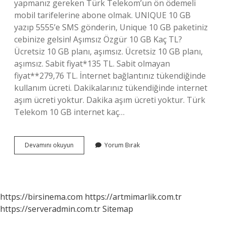
yapmanız gereken Türk Telekom’un ön ödemeli
mobil tarifelerine abone olmak. UNIQUE 10 GB
yazıp 5555’e SMS gönderin, Unique 10 GB paketiniz
cebinize gelsin! Aşımsız Özgür 10 GB Kaç TL?
Ücretsiz 10 GB planı, aşımsız. Ücretsiz 10 GB planı,
aşımsız. Sabit fiyat*135 TL. Sabit olmayan
fiyat**279,76 TL. İnternet bağlantınız tükendiğinde
kullanım ücreti. Dakikalarınız tükendiğinde internet
aşım ücreti yoktur. Dakika aşım ücreti yoktur. Türk
Telekom 10 GB internet kaç…
Eşsiz
Devamını okuyun
Yorum Bırak
10
Gb
Tarifesi
Ne
Kadar
https://birsinema.com
https://artmimarlik.com.tr
https://serveradmin.com.tr
Sitemap