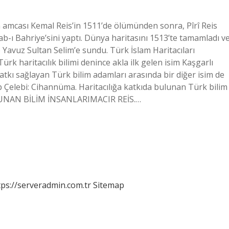
en amcası Kemal Reis’in 1511’de ölümünden sonra, Pîrî Reis
tab-ı Bahriye’sini yaptı. Dünya haritasını 1513’te tamamladı v
Yavuz Sultan Selim’e sundu. Türk İslam Haritacıları
rk haritacılık bilimi denince akla ilk gelen isim Kaşgarlı
katkı sağlayan Türk bilim adamları arasında bir diğer isim de
atip Çelebi: Cihannüma. Haritacılığa katkıda bulunan Türk bilim
LUNAN BİLİM İNSANLARIMACIR REİS.…
tps://serveradmin.com.tr
Sitemap