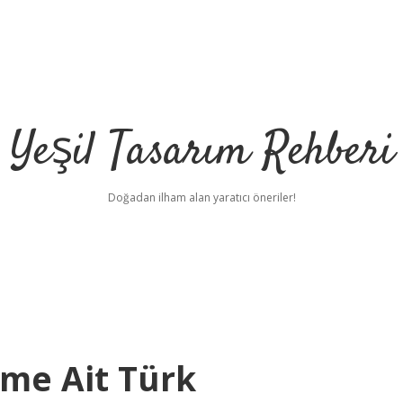
Yeşil Tasarım Rehberi
Doğadan ilham alan yaratıcı öneriler!
http
ime Ait Türk