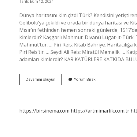
Tarih: Ekim 12, 2024
Dünya haritasını kim çizdi Türk? Kendisini yetiştir
Gelibolu’ya çekildi ve orada bir dünya haritası ve Ki
Mısır’ın fethinden hemen sonraki günlerde, 1517’de 
kimlerdir? Kaşgarlı Mahmut: Divanü Lügat-it-Türk. Tü
Mahmut’tur. … Piri Reis: Kitab Bahriye. Haritacılığa 
Piri Reis’tir. … Seydi Ali Reis: Miratül Memalik. … K
adamları kimlerdir? KARİKATÜRLERE KATKIDA BU
Dünya
Devamını okuyun
Yorum Bırak
Dil
Haritası
Kime
Ait
Türk
https://birsinema.com
https://artmimarlik.com.tr
ht