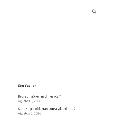
Sidebar
Son Yazılar
s://hiltonbet-giris.com/
betexper indir
elexbetgiris.org
Bronşun görevi nedir kısaca ?
Ağustos 6, 2026
Kuduz aşısı olduktan sonra yıkanılır mı ?
Ağustos 5, 2026