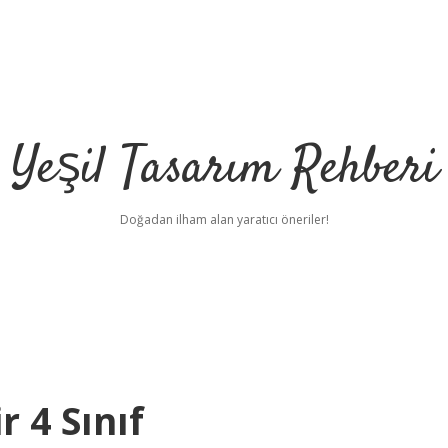
Yeşil Tasarım Rehberi
Doğadan ilham alan yaratıcı öneriler!
 4 Sınıf