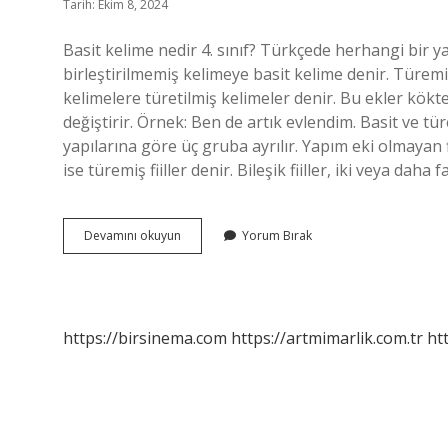
Tarih: Ekim 8, 2024
Basit kelime nedir 4. sınıf? Türkçede herhangi bir y
birleştirilmemiş kelimeye basit kelime denir. Türemi
kelimelere türetilmiş kelimeler denir. Bu ekler kökt
değiştirir. Örnek: Ben de artık evlendim. Basit ve tür
yapılarına göre üç gruba ayrılır. Yapım eki olmayan fii
ise türemiş fiiller denir. Bileşik fiiller, iki veya da
Türemiş
Devamını okuyun
Yorum Bırak
Kelime
Nedir
4
Sınıf
https://birsinema.com
https://artmimarlik.com.tr
ht