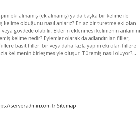
apım eki almamış (ek almamış) ya da başka bir kelime ile
ş kelime olduğunu nasıl anlarız? En az bir türetme eki olan
e veya gövdede olabilir. Eklerin eklenmesi kelimenin anlamını
emiş kelime nedir? Eylemler olarak da adlandırılan fiiller,
llere basit fiiller, bir veya daha fazla yapım eki olan fiillere
ha fazla kelimenin birleşmesiyle oluşur. Türemiş nasıl oluyor?…
tps://serveradmin.com.tr
Sitemap