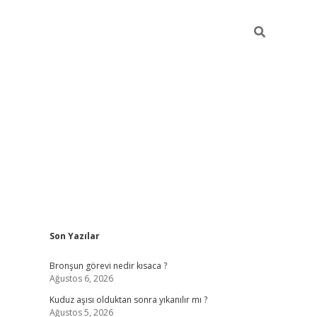
Sidebar
Son Yazılar
https://hiltonbet-giris.com/
betexper 
Bronşun görevi nedir kısaca ?
Ağustos 6, 2026
Kuduz aşısı olduktan sonra yıkanılır mı ?
Ağustos 5, 2026