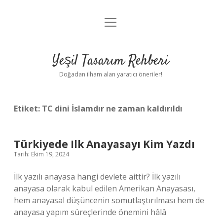
menüyü
Anasayfa
aç
Gizlilik Politikası
Yeşil Tasarım Rehberi
Yasal Uyarı
Doğadan ilham alan yaratıcı öneriler!
Hakkımızda
Etiket:
TC dini İslamdır ne zaman kaldırıldı
Türkiyede Ilk Anayasayı Kim Yazdı
Tarih: Ekim 19, 2024
İlk yazılı anayasa hangi devlete aittir? İlk yazılı
anayasa olarak kabul edilen Amerikan Anayasası,
hem anayasal düşüncenin somutlaştırılması hem de
anayasa yapım süreçlerinde önemini hâlâ