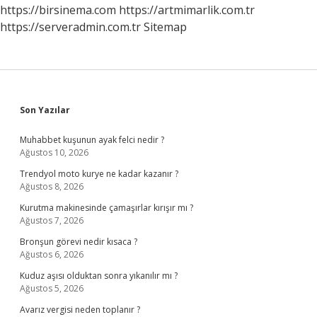
Mı
https://birsinema.com
https://artmimarlik.com.tr
https://serveradmin.com.tr
Sitemap
Sidebar
Son Yazılar
Muhabbet kuşunun ayak felci nedir ?
Ağustos 10, 2026
Trendyol moto kurye ne kadar kazanır ?
Ağustos 8, 2026
Kurutma makinesinde çamaşırlar kırışır mı ?
Ağustos 7, 2026
Bronşun görevi nedir kısaca ?
Ağustos 6, 2026
Kuduz aşısı olduktan sonra yıkanılır mı ?
Ağustos 5, 2026
Avarız vergisi neden toplanır ?