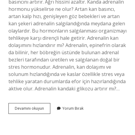
basıncını artırır. Ağrı hissini azaltır. Kanda adrenalin
hormonu yükselirse ne olur? Artan kan basıncı,
artan kalp hızı, genişleyen göz bebekleri ve artan
kan şekeri adrenalin salgılandığında meydana gelen
olaylardır. Bu hormonların salgılanması organizmayı
tehlikeye karşı dirençli hale getirir. Adrenalin kan
dolaşımını hızlandırır mı? Adrenalin, epinefrin olarak
da bilinir, her böbreğin üstünde bulunan adrenal
bezleri tarafından üretilen ve salgılanan doğal bir
stres hormonudur. Adrenalin, kan dolaşımı ve
solunum hızlandığında ve kaslar özellikle stres veya
tehlike yaratan durumlarda efor için hazırlandığında
aktive olur. Adrenalin kandaki glikozu artırır mı?…
Adrenalin
Devamını okuyun
Yorum Bırak
Hormonu
Kan
Damarlarını
Daraltır