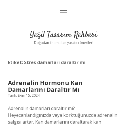
menüyü
Anasayfa
aç
Gizlilik Politikası
Yeşil Tasarım Rehberi
Yasal Uyarı
Doğadan ilham alan yaratıcı öneriler!
Hakkımızda
Etiket:
Stres damarları daraltır mı
Adrenalin Hormonu Kan
Damarlarını Daraltır Mı
Tarih: Ekim 15, 2024
Adrenalin damarları daraltır mı?
Heyecanlandığınızda veya korktuğunuzda adrenalin
salgısı artar. Kan damarlarını daraltarak kan