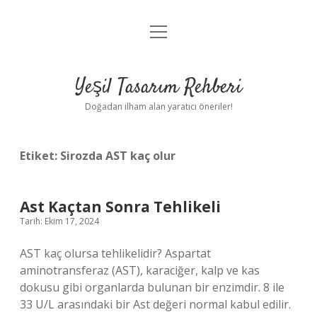
menüyü
Anasayfa
aç
Gizlilik Politikası
Yeşil Tasarım Rehberi
Yasal Uyarı
Doğadan ilham alan yaratıcı öneriler!
Hakkımızda
Etiket:
Sirozda AST kaç olur
Ast Kaçtan Sonra Tehlikeli
Tarih: Ekim 17, 2024
AST kaç olursa tehlikelidir? Aspartat
aminotransferaz (AST), karaciğer, kalp ve kas
dokusu gibi organlarda bulunan bir enzimdir. 8 ile
33 U/L arasındaki bir Ast değeri normal kabul edilir.