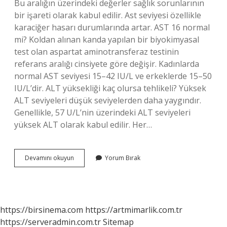
Bu aralığın üzerindeki değerler sağlık sorunlarının
bir işareti olarak kabul edilir. Ast seviyesi özellikle
karaciğer hasarı durumlarında artar. AST 16 normal
mi? Koldan alınan kanda yapılan bir biyokimyasal
test olan aspartat aminotransferaz testinin
referans aralığı cinsiyete göre değişir. Kadınlarda
normal AST seviyesi 15–42 IU/L ve erkeklerde 15–50
IU/L’dir. ALT yüksekliği kaç olursa tehlikeli? Yüksek
ALT seviyeleri düşük seviyelerden daha yaygındır.
Genellikle, 57 U/L’nin üzerindeki ALT seviyeleri
yüksek ALT olarak kabul edilir. Her…
Ast
Devamını okuyun
Yorum Bırak
Kaçtan
Sonra
Tehlikeli
https://birsinema.com
https://artmimarlik.com.tr
https://serveradmin.com.tr
Sitemap