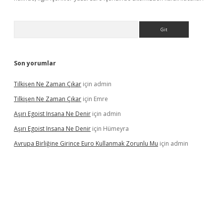
Arama
Son yorumlar
Tilkişen Ne Zaman Çıkar
için
admin
Tilkişen Ne Zaman Çıkar
için
Emre
Aşırı Egoist Insana Ne Denir
için
admin
Aşırı Egoist Insana Ne Denir
için
Hümeyra
Avrupa Birliğine Girince Euro Kullanmak Zorunlu Mu
için
admin
texper indir
elexbetgiris.org